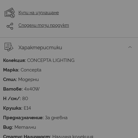
Купи на изплащане
Сподели този продукт
Характеристики
Колекция:
CONCEPTA LIGHTING
Марка:
Concepta
Стил:
Модерни
Ватове:
4x40W
H /см/:
80
Крушка:
E14
Предназначение:
За дневна
Вид:
Метални
Статус Наличност:
Налична колекция