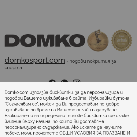
domkosport.com
 - подови покрития за 
спорта
Последвайте ни:
Domko.com използва бисквитки, за да персонализира и
подобри Вашето изживяване в сайта. Избирайки бутона
“Съгласявам се”, можем да Ви предоставим по-добро
Начини на плащане:
изживяване по време на Вашето онлайн пазаруване.
Блокирането на определени типове бисквитки ще окаже
влияние върху начина, по който Ви доставяме
персонализирано съдържание. Ако искате да научите
повече, моля, прочетете
ОБЩИ УСЛОВИЯ ЗА ПОЛЗВАНЕ И