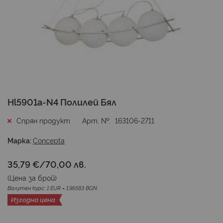
Преминете
Hl5901a-N4 Полилей Бял
към
началото
Спрян продукт
Арт. №
163106-2711
на
галерия
Марка:
Concepta
със
снимки
35,79 €
/
70,00 лв.
(Цена за
брой
)
Валутен курс: 1 EUR = 1.95583 BGN
Изгодна цена