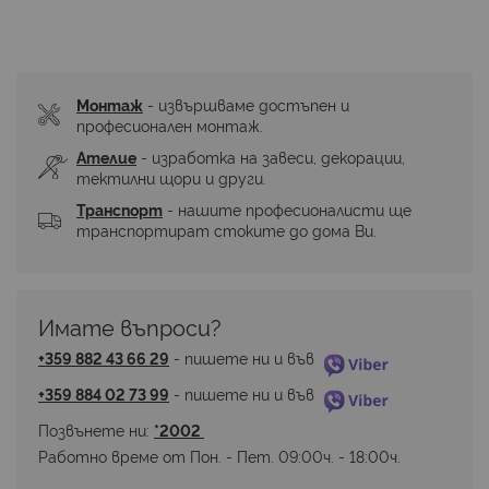
Монтаж
 - извършваме достъпен и 
професионален монтаж.
Ателие
 - изработка на завеси, декорации, 
тектилни щори и други.
Транспорт
 - нашите професионалисти ще 
транспортират стоките до дома Ви.
Имате въпроси? 
+359 882 43 66 29
 - пишете ни и във 
+359 884 02 73 99
 - пишете ни и във 
Позвънете ни: 
*2002 
Работно време от Пон. - Пет. 09:00ч. - 18:00ч.