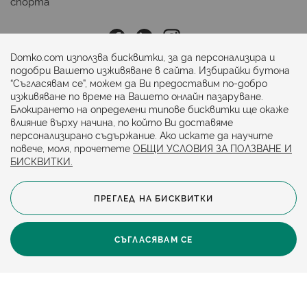
спорта
Последвайте ни:
Domko.com използва бисквитки, за да персонализира и
подобри Вашето изживяване в сайта. Избирайки бутона
“Съгласявам се”, можем да Ви предоставим по-добро
Начини на плащане:
изживяване по време на Вашето онлайн пазаруване.
Блокирането на определени типове бисквитки ще окаже
влияние върху начина, по който Ви доставяме
персонализирано съдържание. Ако искате да научите
повече, моля, прочетете
ОБЩИ УСЛОВИЯ ЗА ПОЛЗВАНЕ И
БИСКВИТКИ.
ПРЕГЛЕД НА БИСКВИТКИ
© 2024. Всички права запазени.
Общи условия
Политика за бисквитки
СЪГЛАСЯВАМ СЕ
Защита на личните данни
Карта на сайта
Политика за достъпност
Онлайн магазин от