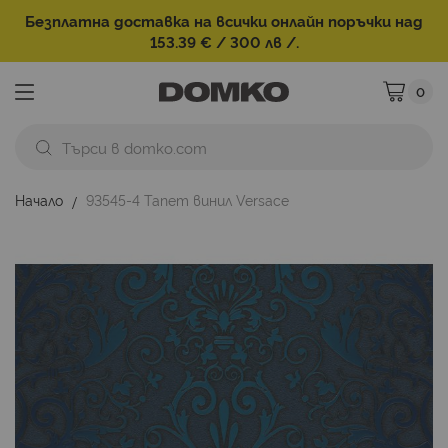
Безплатна доставка на всички онлайн поръчки над
153.39 € / 300 лв /.
0
Моята ко
Начало
93545-4 Тапет винил Versace
Преминете
към
края
на
галерията
на
изображенията