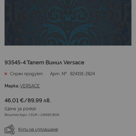
Преминете
93545-4 Тапет Винил Versace
към
началото
Спрян продукт
Арт. №
824191-2824
на
галерия
Марка:
VERSACE
със
снимки
46,01 €
/
89,99 лв.
(Цена за
ролка
)
Валутен курс: 1 EUR = 1.95583 BGN
Купи на изплащане