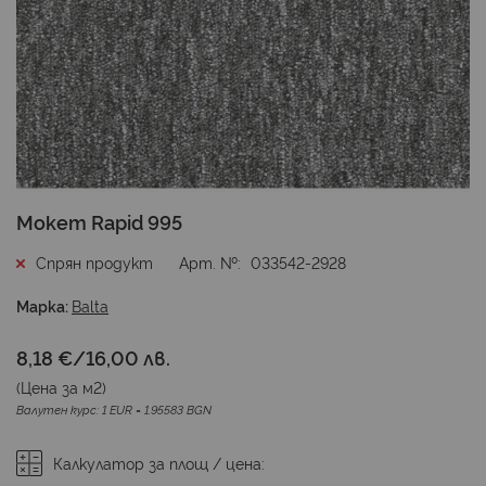
Преминете
Мокет Rapid 995
към
началото
Спрян продукт
Арт. №
033542-2928
на
галерия
Марка:
Balta
със
снимки
8,18 €
/
16,00 лв.
(Цена за
м2
)
Валутен курс: 1 EUR = 1.95583 BGN
Калкулатор за площ / цена: