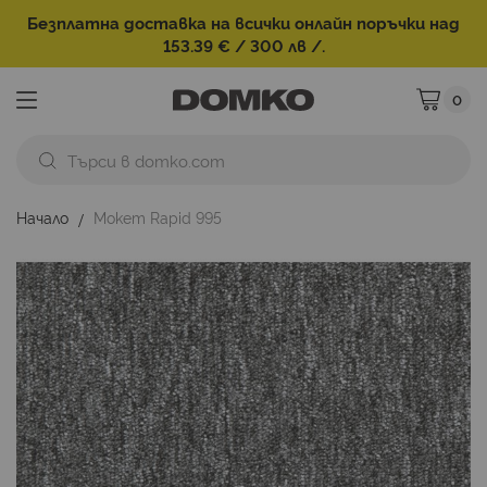
Безплатна доставка на всички онлайн поръчки над
153.39 € / 300 лв /.
0
Моята ко
Начало
Мокет Rapid 995
Преминете
към
края
на
галерията
на
изображенията