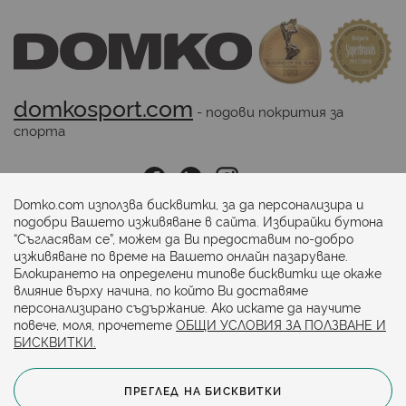
domkosport.com
 - подови покрития за 
спорта
Последвайте ни:
Domko.com използва бисквитки, за да персонализира и
подобри Вашето изживяване в сайта. Избирайки бутона
“Съгласявам се”, можем да Ви предоставим по-добро
Начини на плащане:
изживяване по време на Вашето онлайн пазаруване.
Блокирането на определени типове бисквитки ще окаже
влияние върху начина, по който Ви доставяме
персонализирано съдържание. Ако искате да научите
повече, моля, прочетете
ОБЩИ УСЛОВИЯ ЗА ПОЛЗВАНЕ И
БИСКВИТКИ.
ПРЕГЛЕД НА БИСКВИТКИ