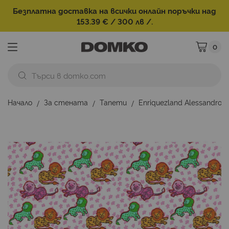
Безплатна доставка на всички онлайн поръчки над
153.39 € / 300 лв /.
0
Моята ко
Начало
За стената
Тапети
Enriquezland Аlessandro 
Преминете
към
края
на
галерията
на
изображенията