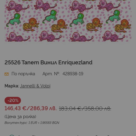
Преминете
25526 Тапет Винил Enriquezland
към
началото
По поръчка
Арт. №
428938-19
на
галерия
Марка:
Jannelli & Volpi
със
снимки
-20%
146,43 €
/
286,39 лв.
183,04 €
/
358,00 лв.
(Цена за
ролка
)
Валутен курс: 1 EUR = 1.95583 BGN