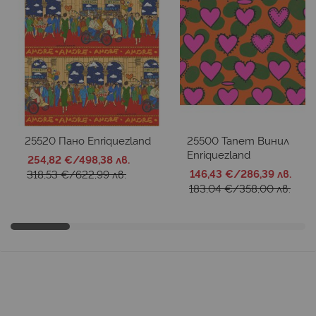
25520 Пано Enriquezland
25500 Тапет Винил
Enriquezland
254,82 €
/
498,38 лв.
146,43 €
/
286,39 лв.
318,53 €
/
622,99 лв.
183,04 €
/
358,00 лв.