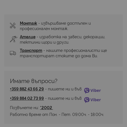
Монтаж
 - извършваме достъпен и 
професионален монтаж.
Ателие
 - изработка на завеси, декорации, 
тектилни щори и други.
Транспорт
 - нашите професионалисти ще 
транспортират стоките до дома Ви.
Имате въпроси? 
+359 882 43 66 29
 - пишете ни и във 
+359 884 02 73 99
 - пишете ни и във 
Позвънете ни: 
*2002 
Работно време от Пон. - Пет. 09:00ч. - 18:00ч.