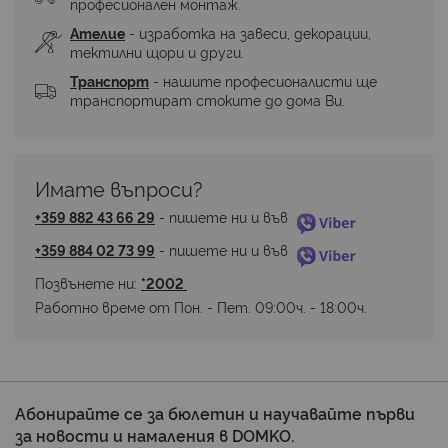
професионален монтаж.
Ателие
 - изработка на завеси, декорации, 
тектилни щори и други.
Транспорт
 - нашите професионалисти ще 
транспортират стоките до дома Ви.
Имате въпроси? 
+359 882 43 66 29
 - пишете ни и във 
+359 884 02 73 99
 - пишете ни и във 
Позвънете ни: 
*2002 
Работно време от Пон. - Пет. 09:00ч. - 18:00ч.
Абонирайте се за бюлетин и научавайте първи
за новости и намаления в DOMKO.