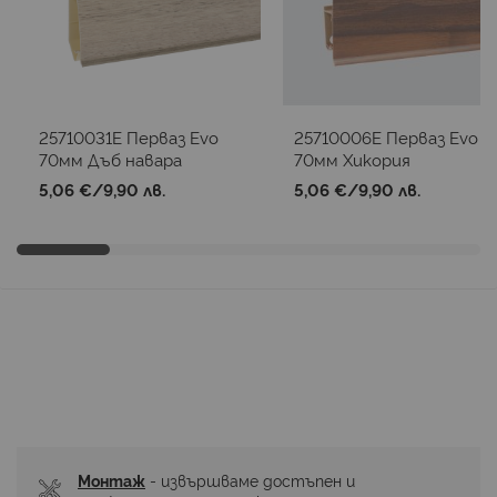
25710031E Перваз Evo
25710006E Перваз Evo
70мм Дъб навара
70мм Хикория
5,06 €
/
9,90 лв.
5,06 €
/
9,90 лв.
Монтаж
 - извършваме достъпен и 