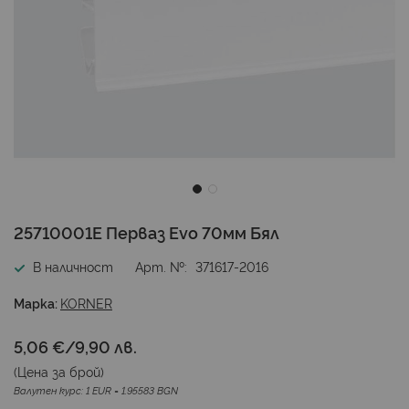
Преминете
25710001E Перваз Evo 70мм Бял
към
началото
В наличност
Арт. №
371617-2016
на
галерия
Марка:
KORNER
със
снимки
5,06 €
/
9,90 лв.
(Цена за
брой
)
Валутен курс: 1 EUR = 1.95583 BGN