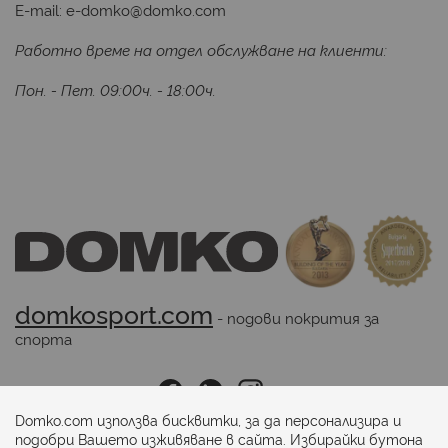
E-mail:
e-domko@domko.com
Работно време на отдел обслужване на клиенти:
Пон. - Пет. 09:00ч. - 18:00ч.
domkosport.com
 - подови покрития за 
спорта
Последвайте ни:
Domko.com използва бисквитки, за да персонализира и
подобри Вашето изживяване в сайта. Избирайки бутона