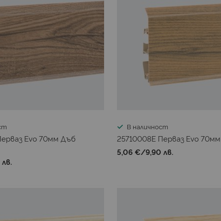
ст
В наличност
Перваз Evo 70мм Дъб
25710008E Перваз Evo 70мм
5,06 €
/
9,90 лв.
 лв.