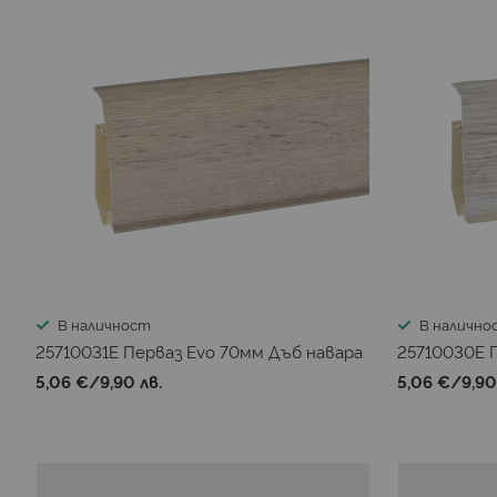
В наличност
В налично
25710031E Перваз Evo 70мм Дъб навара
25710030E 
5,06 €
/
9,90 лв.
5,06 €
/
9,90