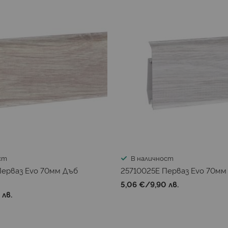
ст
В наличност
Перваз Evo 70мм Дъб
25710025E Перваз Evo 70мм
5,06 €
/
9,90 лв.
 лв.