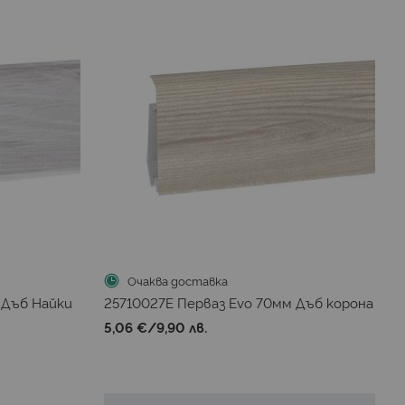
Очаква доставка
 Дъб Найки
25710027E Перваз Evo 70мм Дъб корона
5,06 €
/
9,90 лв.