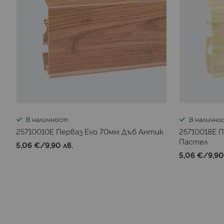
В наличност
В налично
25710010E Перваз Evo 70мм Дъб Антик
25710018E 
Пастел
5,06 €
/
9,90 лв.
5,06 €
/
9,90