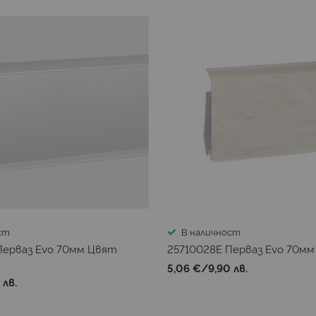
ст
В наличност
Перваз Evo 70мм Цвят
25710028E Перваз Evo 70мм
5,06 €
/
9,90 лв.
 лв.