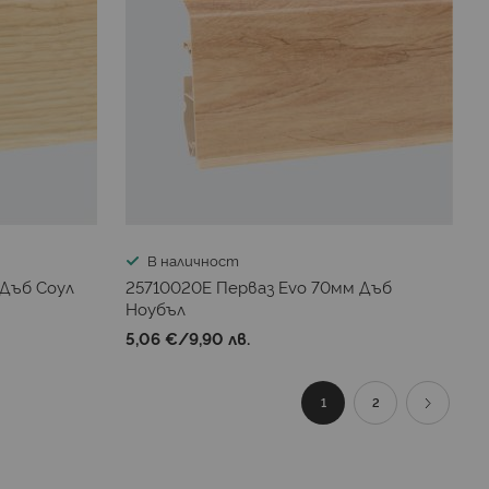
В наличност
 Дъб Соул
25710020E Перваз Evo 70мм Дъб
Ноубъл
5,06 €
/
9,90 лв.
Страница
В момента четете стран
Страница
Страниц
Продълж
1
2