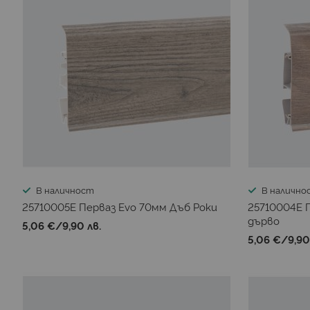
В наличност
В налично
25710005E Перваз Evo 70мм Дъб Роки
25710004E 
дърво
5,06 €
/
9,90 лв.
5,06 €
/
9,90