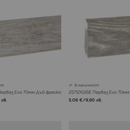
ст
В наличност
Перваз Evo 70мм Дъб фреско
25710026E Перваз Evo 70мм
 лв.
5,06 €
/
9,90 лв.