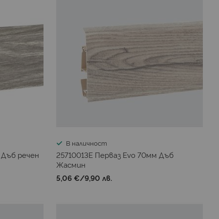
В наличност
 Дъб речен
25710013E Перваз Evo 70мм Дъб
Жасмин
5,06 €
/
9,90 лв.