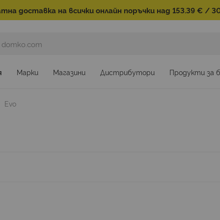
тна доставка на всички онлайн поръчки над 153.39 € / 30
я
Марки
Магазини
Дистрибутори
Продукти за 
Evo