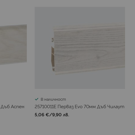
В наличност
 Дъб Аспен
25710011E Перваз Evo 70мм Дъб Чилаут
5,06 €
/
9,90 лв.