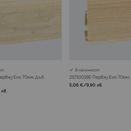
ст
В наличност
Перваз Evo 70мм Дъб
25710019E Перваз Evo 70мм
5,06 €
/
9,90 лв.
 лв.