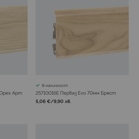
В наличност
 Орех Арт
25710016E Перваз Evo 70мм Бряст
5,06 €
/
9,90 лв.