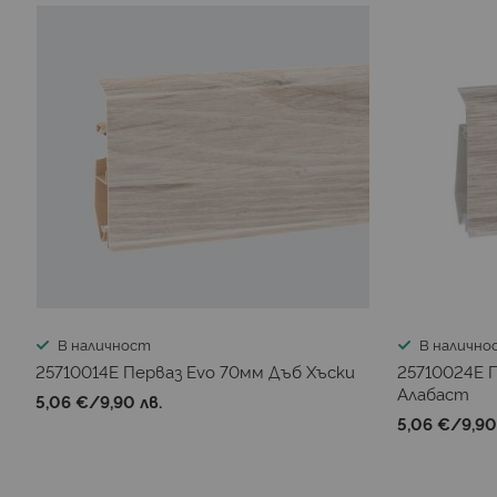
В наличност
В налично
25710014E Перваз Evo 70мм Дъб Хъски
25710024E 
Алабаст
5,06 €
/
9,90 лв.
5,06 €
/
9,90