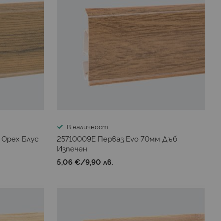
В наличност
 Орех Блус
25710009E Перваз Evo 70мм Дъб
Изпечен
5,06 €
/
9,90 лв.