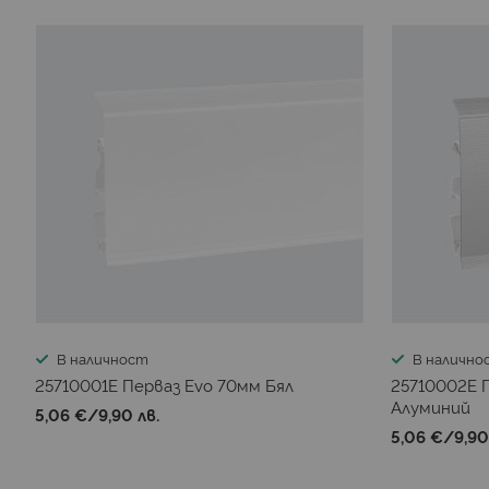
В наличност
В налично
25710001E Перваз Evo 70мм Бял
25710002E 
Алуминий
5,06 €
/
9,90 лв.
5,06 €
/
9,90