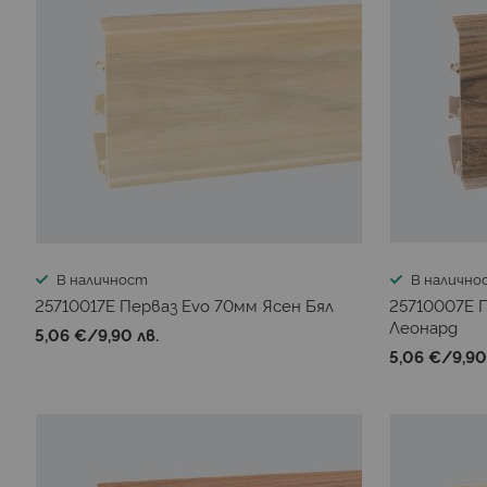
В наличност
В налично
25710017E Перваз Evo 70мм Ясен Бял
25710007E 
Леонард
5,06 €
/
9,90 лв.
5,06 €
/
9,90