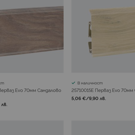
ст
В наличност
Перваз Evo 70мм Сандалово
25710015E Перваз Evo 70мм
5,06 €
/
9,90 лв.
 лв.