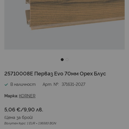
Преминете
25710008E Перваз Evo 70мм Орех Блус
към
началото
В наличност
Арт. №
371631-2027
на
галерия
Марка:
KORNER
със
снимки
5,06 €
/
9,90 лв.
(Цена за
брой
)
Валутен курс: 1 EUR = 1.95583 BGN