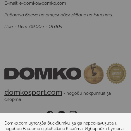
E-mail:
e-domko@domko.com
Работно време на отдел обслужване на клиенти:
Пон. - Пет. 09:00ч. - 18:00ч.
domkosport.com
 - подови покрития за 
спорта
Последвайте ни:
Domko.com използва бисквитки, за да персонализира и
подобри Вашето изживяване в сайта. Избирайки бутона