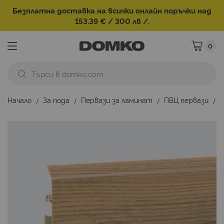
Безплатна доставка на всички онлайн поръчки над
153.39 € / 300 лв /.
0
Моята ко
Начало
За пода
Первази за ламинат
ПВЦ первази
Преминете
към
края
на
галерията
на
изображенията