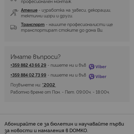
професионален монтаж.
Ателие
 - изработка на завеси, декорации, 
тектилни щори и други.
Транспорт
 - нашите професионалисти ще 
транспортират стоките до дома Ви.
Имате въпроси? 
+359 882 43 66 29
 - пишете ни и във 
+359 884 02 73 99
 - пишете ни и във 
Позвънете ни: 
*2002 
Работно време от Пон. - Пет. 09:00ч. - 18:00ч.
Абонирайте се за бюлетин и научавайте първи
за новости и намаления в DOMKO.