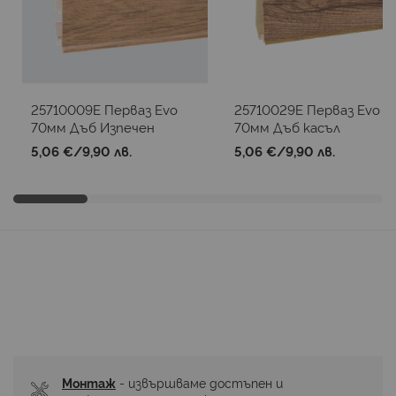
25710009E Перваз Evo
25710029E Перваз Evo
70мм Дъб Изпечен
70мм Дъб касъл
5,06 €
/
9,90 лв.
5,06 €
/
9,90 лв.
Монтаж
 - извършваме достъпен и 