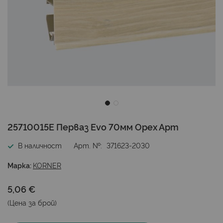
Преминете
25710015E Перваз Evo 70мм Орех Арт
към
началото
В наличност
Арт. №
371623-2030
на
галерия
Марка:
KORNER
със
снимки
5,06 €
(Цена за
брой
)