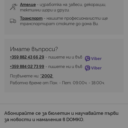
Ателие
 - изработка на завеси, декорации, 
тектилни щори и други.
Транспорт
 - нашите професионалисти ще 
транспортират стоките до дома Ви.
Имате въпроси? 
+359 882 43 66 29
 - пишете ни и във 
+359 884 02 73 99
 - пишете ни и във 
Позвънете ни: 
*2002 
Работно време от Пон. - Пет. 09:00ч. - 18:00ч.
Абонирайте се за бюлетин и научавайте първи
за новости и намаления в DOMKO.