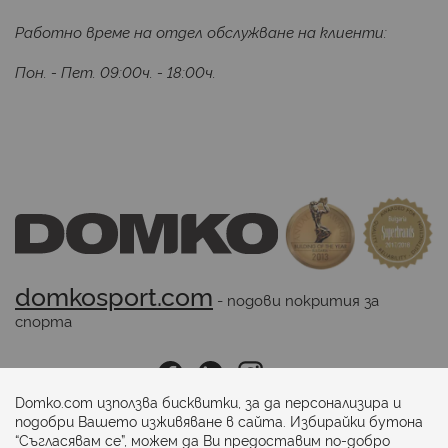
Работно време на отдел обслужване на клиенти:
Пон. - Пет. 09:00ч. - 18:00ч.
domkosport.com
 - подови покрития за 
спорта
Последвайте ни:
Domko.com използва бисквитки, за да персонализира и
подобри Вашето изживяване в сайта. Избирайки бутона
“Съгласявам се”, можем да Ви предоставим по-добро