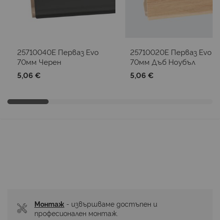
25710040E Перваз Evo
25710020E Перваз Evo
70мм Черен
70мм Дъб Ноубъл
5,06 €
5,06 €
Монтаж
 - извършваме достъпен и 
професионален монтаж.