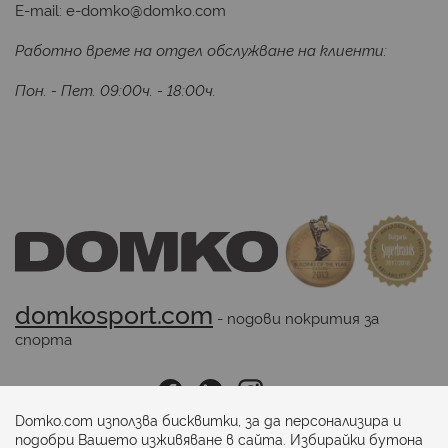
E-mail:
e-domko@domko.com
Работно време на отдел обслужване на клиенти:
Пон. - Пет. 09:00ч. - 18:00ч.
domkosport.com
 - подови покрития за 
спорта
Последвайте ни:
Domko.com използва бисквитки, за да персонализира и
подобри Вашето изживяване в сайта. Избирайки бутона