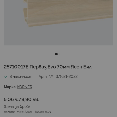
Преминете
25710017E Перваз Evo 70мм Ясен Бял
към
началото
В наличност
Арт. №
371621-2022
на
галерия
Марка:
KORNER
със
снимки
5,06 €
/
9,90 лв.
(Цена за
брой
)
Валутен курс: 1 EUR = 1.95583 BGN