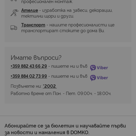
професионален монтаж.
Ателие
 - изработка на завеси, декорации, 
тектилни щори и други.
Транспорт
 - нашите професионалисти ще 
транспортират стоките до дома Ви.
Имате въпроси? 
+359 882 43 66 29
 - пишете ни и във 
+359 884 02 73 99
 - пишете ни и във 
Позвънете ни: 
*2002 
Работно време от Пон. - Пет. 09:00ч. - 18:00ч.
Абонирайте се за бюлетин и научавайте първи
за новости и намаления в DOMKO.