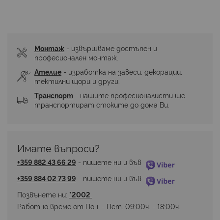
Монтаж
 - извършваме достъпен и 
професионален монтаж.
Ателие
 - изработка на завеси, декорации, 
тектилни щори и други.
Транспорт
 - нашите професионалисти ще 
транспортират стоките до дома Ви.
Имате въпроси? 
+359 882 43 66 29
 - пишете ни и във 
+359 884 02 73 99
 - пишете ни и във 
Позвънете ни: 
*2002 
Работно време от Пон. - Пет. 09:00ч. - 18:00ч.