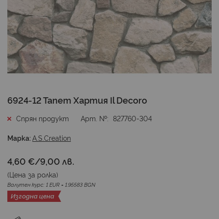
Преминете
6924-12 Тапет Хартия Il Decoro
към
началото
Спрян продукт
Арт. №
827760-304
на
галерия
Марка:
A.S.Creation
със
снимки
4,60 €
/
9,00 лв.
(Цена за
ролка
)
Валутен курс: 1 EUR = 1.95583 BGN
Изгодна цена