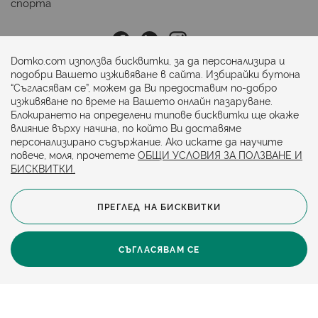
спорта
Последвайте ни:
Domko.com използва бисквитки, за да персонализира и
подобри Вашето изживяване в сайта. Избирайки бутона
“Съгласявам се”, можем да Ви предоставим по-добро
Начини на плащане:
изживяване по време на Вашето онлайн пазаруване.
Блокирането на определени типове бисквитки ще окаже
влияние върху начина, по който Ви доставяме
персонализирано съдържание. Ако искате да научите
повече, моля, прочетете
ОБЩИ УСЛОВИЯ ЗА ПОЛЗВАНЕ И
БИСКВИТКИ.
ПРЕГЛЕД НА БИСКВИТКИ
© 2024. Всички права запазени.
Общи условия
Политика за бисквитки
СЪГЛАСЯВАМ СЕ
Защита на личните данни
Карта на сайта
Политика за достъпност
Онлайн магазин от