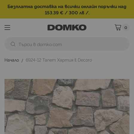
Безплатна доставка на всички онлайн поръчки над
153.39 € / 300 лв /.
0
Моята ко
Начало
6924-12 Тапет Хартия Il Decoro
Преминете
към
края
на
галерията
на
изображенията