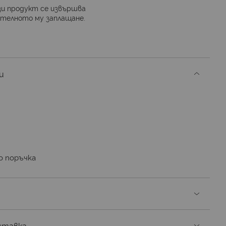
и продукт се извършва
ителното му заплащане.
и
о поръчка
ставка