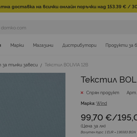
тна доставка на всички онлайн поръчки над 153.39 € / 30
я
Марки
Магазини
Дистрибутори
Продукти за 
 за тънки завеси
Текстил BOLIVIA 12B
Текстил BOLI
Спрян продукт
Арт
Марка:
Wind
99,70 €
/
195,
(Цена за
лм
)
Валутен курс: 1 EUR = 1.95583 BGN