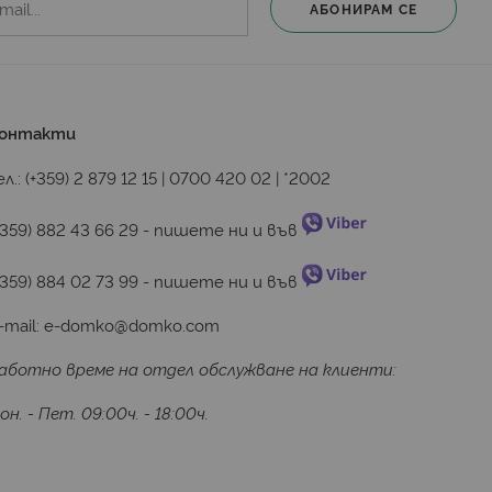
АБОНИРАМ СЕ
онтакти
ел.:
(+359) 2 879 12 15
|
0700 420 02
|
*2002
+359) 882 43 66 29
 - пишете ни и във 
+359) 884 02 73 99
 - пишете ни и във 
-mail:
e-domko@domko.com
аботно време на отдел обслужване на клиенти:
он. - Пет. 09:00ч. - 18:00ч.