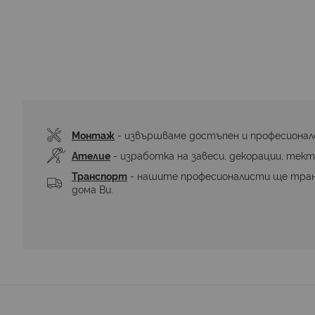
към
началото
на
галерия
със
снимки
Монтаж
 - извършваме достъпен и професионал
Ателие
 - изработка на завеси, декорации, тект
Транспорт
 - нашите професионалисти ще тра
дома Ви.