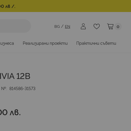
0 лв /.
BG
EN
0
Моята коли
бизнеса
Реализирани проекти
Практични съвети
VIA 12B
. №
814586-31573
00 лв.