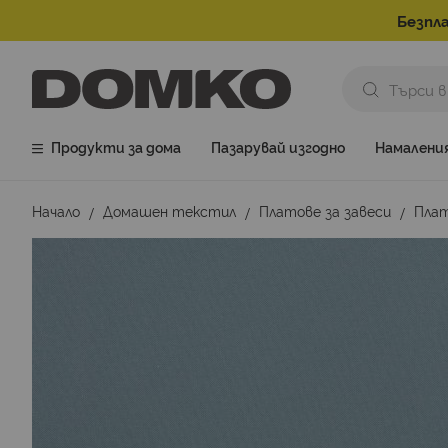
Безпла
Продукти за дома
Пазарувай изгодно
Намалени
Начало
Домашен текстил
Платове за завеси
Плат
Преминете
към
края
на
галерията
на
изображенията