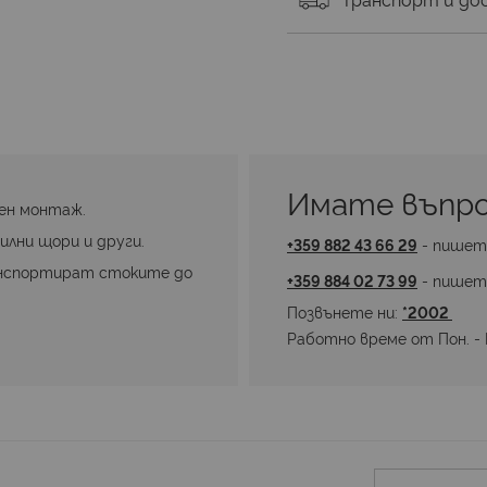
Имате въпро
ен монтаж.
илни щори и други.
+359 882 43 66 29
 - пишет
нспортират стоките до 
+359 884 02 73 99
 - пишет
Позвънете ни: 
*2002 
Работно време от Пон. - П