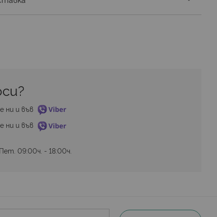
си? 
е ни и във 
е ни и във 
ет. 09:00ч. - 18:00ч.