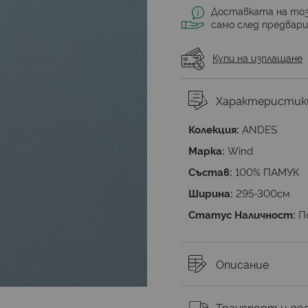
Доставката на тоз
само след предвар
Купи на изплащане
Характеристик
Колекция:
ANDES
Марка:
Wind
Състав:
100% ПАМУК
Ширина:
295-300см
Статус Наличност:
П
Описание
Транспорт и до