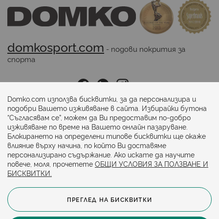
domkosport.com
 - подови покрития за 
спорта
Последвайте ни:
Domko.com използва бисквитки, за да персонализира и
подобри Вашето изживяване в сайта. Избирайки бутона
“Съгласявам се”, можем да Ви предоставим по-добро
Начини на плащане:
изживяване по време на Вашето онлайн пазаруване.
Блокирането на определени типове бисквитки ще окаже
влияние върху начина, по който Ви доставяме
персонализирано съдържание. Ако искате да научите
повече, моля, прочетете
ОБЩИ УСЛОВИЯ ЗА ПОЛЗВАНЕ И
БИСКВИТКИ.
ПРЕГЛЕД НА БИСКВИТКИ
© 2024. Всички права запазени.