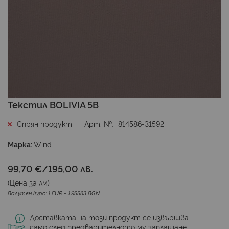
Преминете
Текстил BOLIVIA 5B
към
началото
Спрян продукт
Арт. №
814586-31592
на
галерия
Марка:
Wind
със
снимки
99,70 €
/
195,00 лв.
(Цена за
лм
)
Валутен курс: 1 EUR = 1.95583 BGN
Доставката на този продукт се извършва
само след предварителното му заплащане.