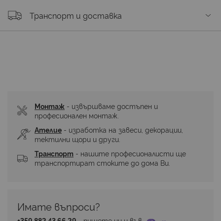
Транспорт и доставка
Монтаж
 - извършваме достъпен и 
професионален монтаж.
Ателие
 - изработка на завеси, декорации, 
тектилни щори и други.
Транспорт
 - нашите професионалисти ще 
транспортират стоките до дома Ви.
Имате въпроси? 
+359 882 43 66 29
 - пишете ни и във 