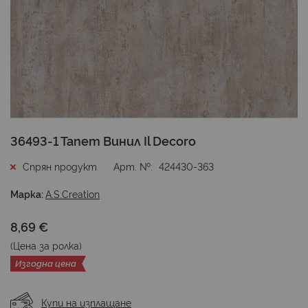
Преминете
36493-1 Тапет Винил Il Decoro
към
началото
Спрян продукт
Арт. №
424430-363
на
галерия
Марка:
A.S.Creation
със
снимки
8,69 €
(Цена за
ролка
)
Изгодна цена
Купи на изплащане