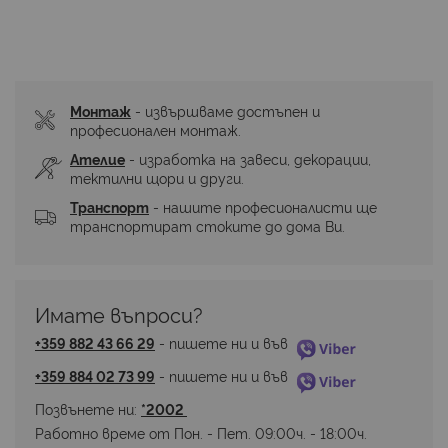
Монтаж
 - извършваме достъпен и 
професионален монтаж.
Ателие
 - изработка на завеси, декорации, 
тектилни щори и други.
Транспорт
 - нашите професионалисти ще 
транспортират стоките до дома Ви.
Имате въпроси? 
+359 882 43 66 29
 - пишете ни и във 
+359 884 02 73 99
 - пишете ни и във 
Позвънете ни: 
*2002 
Работно време от Пон. - Пет. 09:00ч. - 18:00ч.