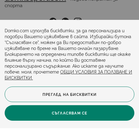
спорта
Последвайте ни:
Domko.com използва бисквитки, за да персонализира и
подобри Вашето изживяване в сайта. Избирайки бутона
“Съгласявам се”, можем да Ви предоставим по-добро
Начини на плащане:
изживяване по време на Вашето онлайн пазаруване.
Блокирането на определени типове бисквитки ще окаже
влияние върху начина, по който Ви доставяме
персонализирано съдържание. Ако искате да научите
повече, моля, прочетете
ОБЩИ УСЛОВИЯ ЗА ПОЛЗВАНЕ И
БИСКВИТКИ.
ПРЕГЛЕД НА БИСКВИТКИ
© 2024. Всички права запазени.
Общи условия
Политика за бисквитки
СЪГЛАСЯВАМ СЕ
Защита на личните данни
Карта на сайта
Политика за достъпност
Онлайн магазин от