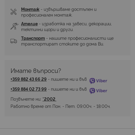
Монтаж
 - извършваме достъпен и 
професионален монтаж.
Ателие
 - изработка на завеси, декорации, 
тектилни щори и други.
Транспорт
 - нашите професионалисти ще 
транспортират стоките до дома Ви.
Имате въпроси? 
+359 882 43 66 29
 - пишете ни и във 
+359 884 02 73 99
 - пишете ни и във 
Позвънете ни: 
*2002 
Работно време от Пон. - Пет. 09:00ч. - 18:00ч.