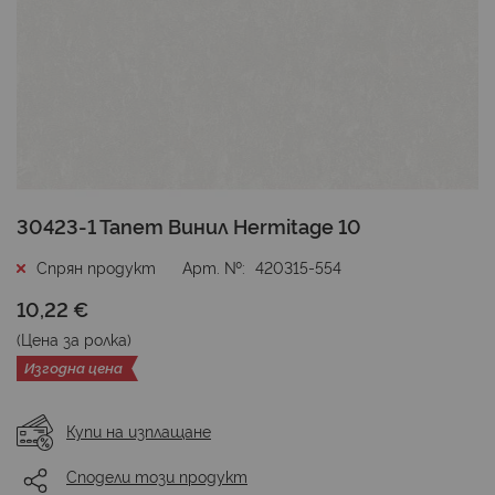
Преминете
30423-1 Тапет Винил Hermitage 10
към
началото
Спрян продукт
Арт. №
420315-554
на
10,22 €
галерия
със
(Цена за
ролка
)
снимки
Изгодна цена
Купи на изплащане
Сподели този продукт