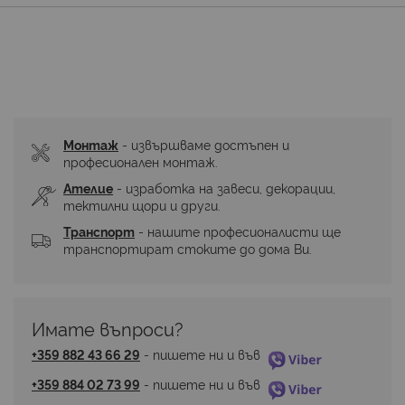
Монтаж
 - извършваме достъпен и 
професионален монтаж.
Ателие
 - изработка на завеси, декорации, 
тектилни щори и други.
Транспорт
 - нашите професионалисти ще 
транспортират стоките до дома Ви.
Имате въпроси? 
+359 882 43 66 29
 - пишете ни и във 
+359 884 02 73 99
 - пишете ни и във 