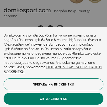
domkosport.com
 - подови покрития за 
спорта
Последвайте ни:
Domko.com използва бисквитки, за да персонализира и
подобри Вашето изживяване в сайта. Избирайки бутона
“Съгласявам се”, можем да Ви предоставим по-добро
Начини на плащане:
изживяване по време на Вашето онлайн пазаруване.
Блокирането на определени типове бисквитки ще окаже
влияние върху начина, по който Ви доставяме
персонализирано съдържание. Ако искате да научите
повече, моля, прочетете
ОБЩИ УСЛОВИЯ ЗА ПОЛЗВАНЕ И
БИСКВИТКИ.
ПРЕГЛЕД НА БИСКВИТКИ
© 2024. Всички права запазени.
Общи условия
Политика за бисквитки
СЪГЛАСЯВАМ СЕ
Защита на личните данни
Карта на сайта