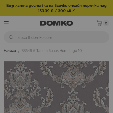
Безплатна доставка на всички онлайн поръчки над
153.39 € / 300 лв /.
0
Моята ко
Начало
33546-5 Тапет винил Hermitage 10
Преминете
към
края
на
галерията
на
изображенията