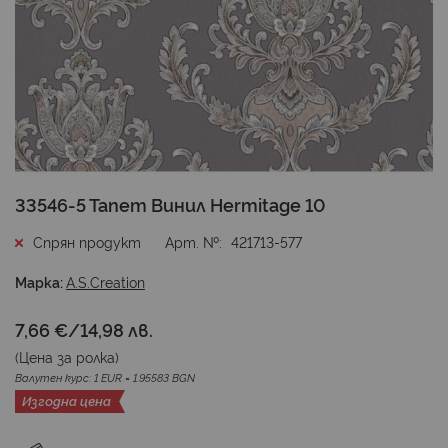
Преминете
33546-5 Тапет Винил Hermitage 10
към
началото
Спрян продукт
Арт. №
421713-577
на
галерия
Марка:
A.S.Creation
със
снимки
7,66 €
/
14,98 лв.
(Цена за
ролка
)
Валутен курс: 1 EUR = 1.95583 BGN
Изгодна цена