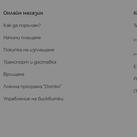
Онлайн магазин
К
Как да поръчам?
Т
Начини плащане
(
Покупка на изплащане
(
Транспорт и доставка
E
Връщане
Р
Лоялна програма "Domko"
П
Управление на бисквитки