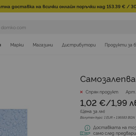
тна доставка на всички онлайн поръчки над 153.39 € / 30
я
Марки
Магазини
Дистрибутори
Продукти за 
Самозалепва
Спрян продукт
Арт
1,02 €
/
1,99 л
(Цена за
лм
)
Валутен курс: 1 EUR = 1.95583 BGN
Доставката на тоз
само след предвар