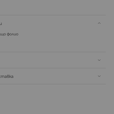
и
ащо фолио
ставка