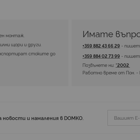
Имате въпро
ен монтаж.
илни щори и други.
+359 882 43 66 29
 - пишет
нспортират стоките до 
+359 884 02 73 99
 - пишет
Позвънете ни: 
*2002 
Работно време от Пон. - П
а новости и намаления в DOMKO.