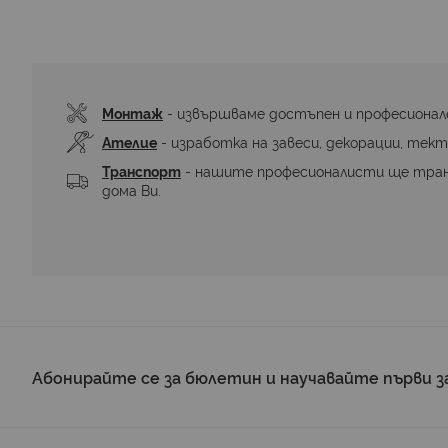
към
началото
на
галерия
със
снимки
Монтаж
 - извършваме достъпен и професионал
Ателие
 - изработка на завеси, декорации, тект
Транспорт
 - нашите професионалисти ще тра
дома Ви.
Абонирайте се за бюлетин и научавайте първи з