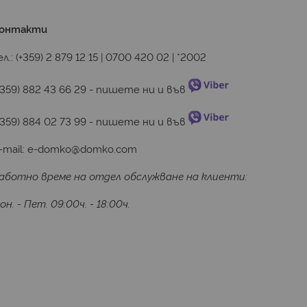
онтакти
ел.:
(+359) 2 879 12 15
|
0700 420 02
|
*2002
+359) 882 43 66 29
 - пишете ни и във 
+359) 884 02 73 99
 - пишете ни и във 
-mail:
e-domko@domko.com
аботно време на отдел обслужване на клиенти:
он. - Пет. 09:00ч. - 18:00ч.