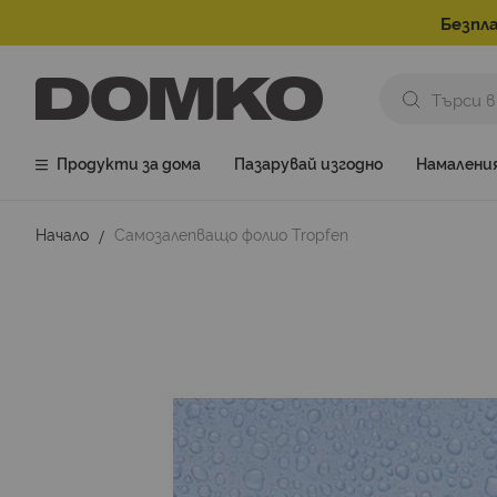
Безпла
Продукти за дома
Пазарувай изгодно
Намалени
Начало
Самозалепващо фолио Tropfen
Преминете
към
края
на
галерията
на
изображенията