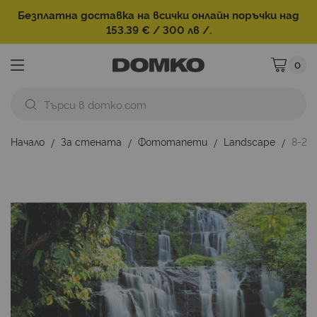
Безплатна доставка на всички онлайн поръчки над
153.39 € / 300 лв /.
0
Моята ко
Начало
За стената
Фототапети
Landscape
8-25
Преминете
към
края
на
галерията
на
изображенията