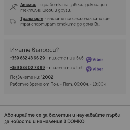
Ателие
 - изработка на завеси, декорации, 
тектилни щори и други.
Транспорт
 - нашите професионалисти ще 
транспортират стоките до дома Ви.
Имате въпроси? 
+359 882 43 66 29
 - пишете ни и във 
+359 884 02 73 99
 - пишете ни и във 
Позвънете ни: 
*2002 
Работно време от Пон. - Пет. 09:00ч. - 18:00ч.
Абонирайте се за бюлетин и научавайте първи
за новости и намаления в DOMKO.