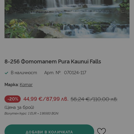
Преминете
8-256 Фототапет Pura Kaunui Falls
към
началото
В наличност
Арт. №
070124-117
на
галерия
Марка:
Komar
със
снимки
44,99 €
/
87,99 лв.
56,24 €
/
110,00 лв.
-20%
(Цена за
брой
)
Валутен курс: 1 EUR = 1.95583 BGN
ДОБАВИ В КОЛИЧКАТА