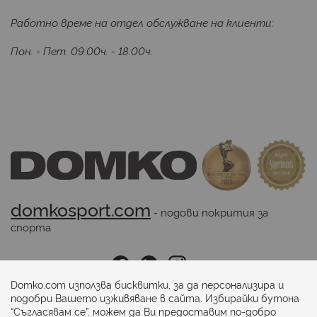
Работно време на отдел обслужване на клиенти:
Пон. - Пет. 09:00ч. - 18:00ч.
domkosport.com
 - подови покрития за 
спорта
Последвайте ни:
Domko.com използва бисквитки, за да персонализира и
подобри Вашето изживяване в сайта. Избирайки бутона
“Съгласявам се”, можем да Ви предоставим по-добро