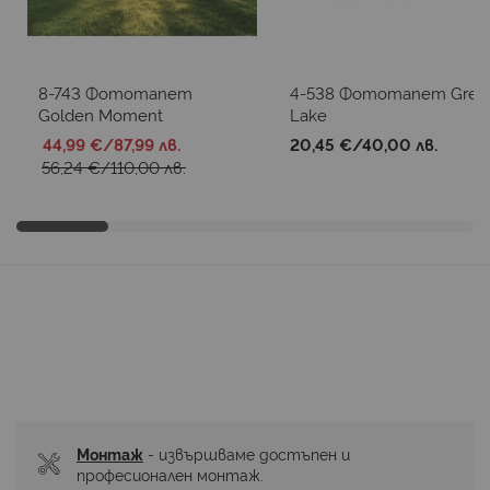
8-743 Фототапет
4-538 Фототапет Gree
Golden Moment
Lake
44,99 €
/
87,99 лв.
20,45 €
/
40,00 лв.
56,24 €
/
110,00 лв.
Монтаж
 - извършваме достъпен и 
професионален монтаж.