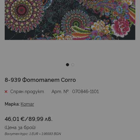
Преминете
8-939 Фототапет Corro
към
началото
Спрян продукт
Арт. №
070846-1101
на
галерия
Марка:
Komar
със
снимки
46,01 €
/
89,99 лв.
(Цена за
брой
)
Валутен курс: 1 EUR = 1.95583 BGN