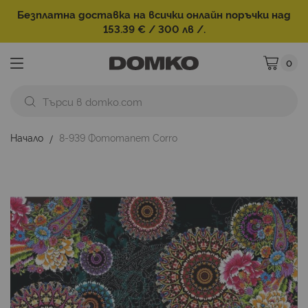
Безплатна доставка на всички онлайн поръчки над
153.39 € / 300 лв /.
0
Моята ко
Начало
8-939 Фототапет Corro
Преминете
към
края
на
галерията
на
изображенията