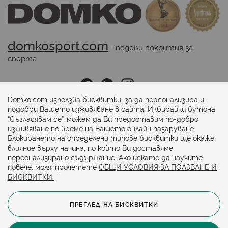
domkosport.com
 - подови покрития за 
спорта
Последвайте ни:
Domko.com използва бисквитки, за да персонализира и
подобри Вашето изживяване в сайта. Избирайки бутона
“Съгласявам се”, можем да Ви предоставим по-добро
Начини на плащане:
изживяване по време на Вашето онлайн пазаруване.
Блокирането на определени типове бисквитки ще окаже
влияние върху начина, по който Ви доставяме
персонализирано съдържание. Ако искате да научите
повече, моля, прочетете
ОБЩИ УСЛОВИЯ ЗА ПОЛЗВАНЕ И
БИСКВИТКИ.
ПРЕГЛЕД НА БИСКВИТКИ
© 2024. Всички права запазени.