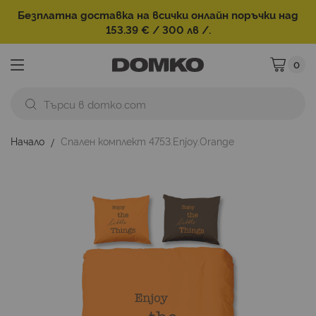
Безплатна доставка на всички онлайн поръчки над
153.39 € / 300 лв /.
0
Моята ко
Начало
Спален комплект 4753.Enjoy.Orange
Преминете
към
края
на
галерията
на
изображенията