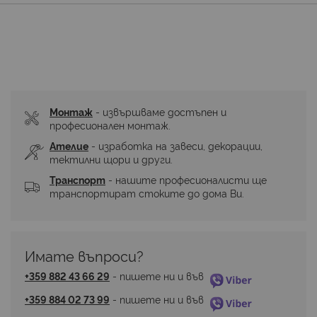
Монтаж
 - извършваме достъпен и 
професионален монтаж.
Ателие
 - изработка на завеси, декорации, 
тектилни щори и други.
Транспорт
 - нашите професионалисти ще 
транспортират стоките до дома Ви.
Имате въпроси? 
+359 882 43 66 29
 - пишете ни и във 
+359 884 02 73 99
 - пишете ни и във 