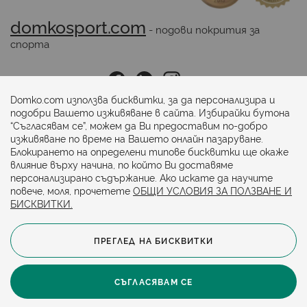
domkosport.com
 - подови покрития за 
спорта
Последвайте ни:
Domko.com използва бисквитки, за да персонализира и
подобри Вашето изживяване в сайта. Избирайки бутона
“Съгласявам се”, можем да Ви предоставим по-добро
Начини на плащане:
изживяване по време на Вашето онлайн пазаруване.
Блокирането на определени типове бисквитки ще окаже
влияние върху начина, по който Ви доставяме
персонализирано съдържание. Ако искате да научите
повече, моля, прочетете
ОБЩИ УСЛОВИЯ ЗА ПОЛЗВАНЕ И
БИСКВИТКИ.
ПРЕГЛЕД НА БИСКВИТКИ
© 2024. Всички права запазени.
Общи условия
Политика за бисквитки
СЪГЛАСЯВАМ СЕ
Защита на личните данни
Карта на сайта