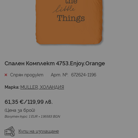
Преминете
Спален Комплект 4753.Enjoy.Orange
към
началото
Спрян продукт
Арт. №
672624-1196
на
галерия
Марка:
MULLER, ХОЛАНДИЯ
със
снимки
61,35 €
/
119,99 лв.
(Цена за
брой
)
Валутен курс: 1 EUR = 1.95583 BGN
Купи на изплащане