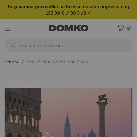
Безплатна доставка на всички онлайн поръчки над
153.39 € / 300 лв /.
0
Моята ко
Начало
8-925 Фототапет San Marco
Преминете
към
края
на
галерията
на
изображенията