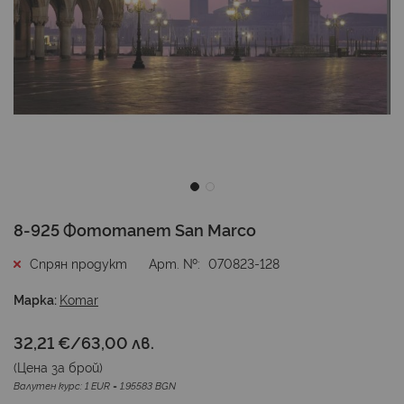
Преминете
8-925 Фототапет San Marco
към
началото
Спрян продукт
Арт. №
070823-128
на
галерия
Марка:
Komar
със
снимки
32,21 €
/
63,00 лв.
(Цена за
брой
)
Валутен курс: 1 EUR = 1.95583 BGN