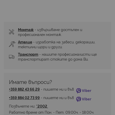
Монтаж
 - извършваме достъпен и 
професионален монтаж.
Ателие
 - изработка на завеси, декорации, 
тектилни щори и други.
Транспорт
 - нашите професионалисти ще 
транспортират стоките до дома Ви.
Имате въпроси? 
+359 882 43 66 29
 - пишете ни и във 
+359 884 02 73 99
 - пишете ни и във 
Позвънете ни: 
*2002 
Работно време от Пон. - Пет. 09:00ч. - 18:00ч.