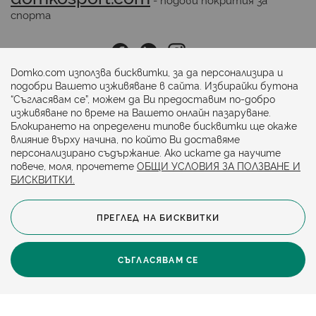
спорта
Последвайте ни:
Domko.com използва бисквитки, за да персонализира и
подобри Вашето изживяване в сайта. Избирайки бутона
“Съгласявам се”, можем да Ви предоставим по-добро
Начини на плащане:
изживяване по време на Вашето онлайн пазаруване.
Блокирането на определени типове бисквитки ще окаже
влияние върху начина, по който Ви доставяме
персонализирано съдържание. Ако искате да научите
повече, моля, прочетете
ОБЩИ УСЛОВИЯ ЗА ПОЛЗВАНЕ И
БИСКВИТКИ.
ПРЕГЛЕД НА БИСКВИТКИ
© 2024. Всички права запазени.
Общи условия
Политика за бисквитки
СЪГЛАСЯВАМ СЕ
Защита на личните данни
Карта на сайта
Политика за достъпност