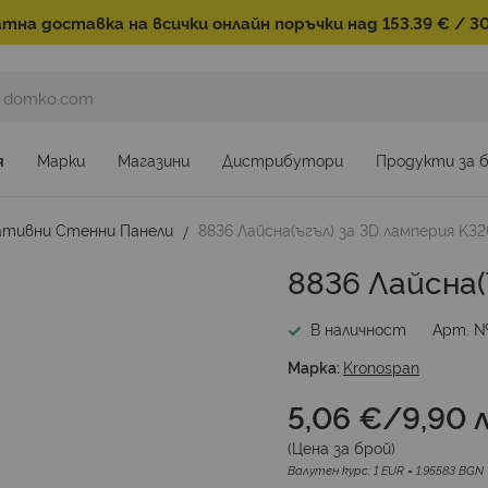
тна доставка на всички онлайн поръчки над 153.39 € / 30
я
Марки
Магазини
Дистрибутори
Продукти за 
ативни Стенни Панели
8836 Лайсна(ъгъл) за 3D ламперия K32
8836 Лайсна(
В наличност
Арт. 
Марка:
Kronospan
5,06 €
/
9,90 л
(Цена за
брой
)
Валутен курс: 1 EUR = 1.95583 BGN