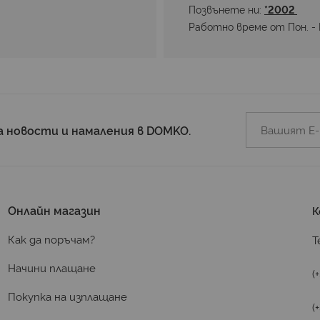
Позвънете ни: 
*2002 
Работно време от Пон. - П
а новости и намаления в DOMKO.
Онлайн магазин
К
Как да поръчам?
Т
Начини плащане
(
Покупка на изплащане
(