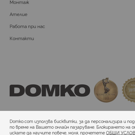
Монтаж
Ателие
Работа при нас
Контакти
domkosport.com
 - подови покрития за спор
Domko.com използва бисквитки, за да персонализира и по
по време на Вашето онлайн пазаруване. Блокирането на о
искате да научите повече, моля, прочетете
ОБЩИ УСЛОВ