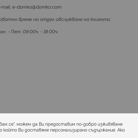
-mail:
e-domko@domko.com
аботно време на отдел обслужване на клиенти:
он. - Пет. 09:00ч. - 18:00ч.
Последвайте ни:
вам се”, можем да Ви предоставим по-добро изживяване
по който Ви доставяме персонализирано съдържание. Ако