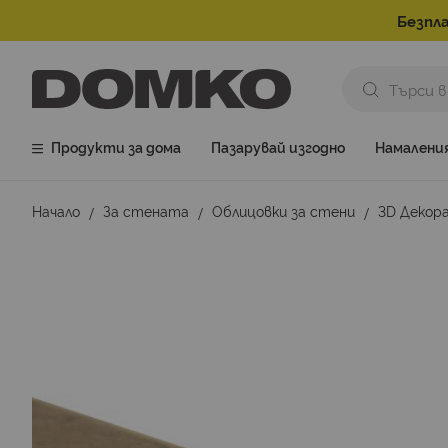
Безпла
Продукти за дома
Пазарувай изгодно
Намалени
Начало
За стената
Облицовки за стени
3D Декор
Преминете
към
края
на
галерията
на
изображенията