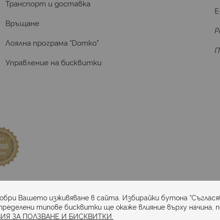
Транспорт и доставка
E
Връщане
Р
Лоялна програма "Domko"
П
Управление на бисквитки
та
добри Вашето изживяване в сайта. Избирайки бутона “Съглася
пределени типове бисквитки ще окаже влияние върху начина, 
ИЯ ЗА ПОЛЗВАНЕ И БИСКВИТКИ.