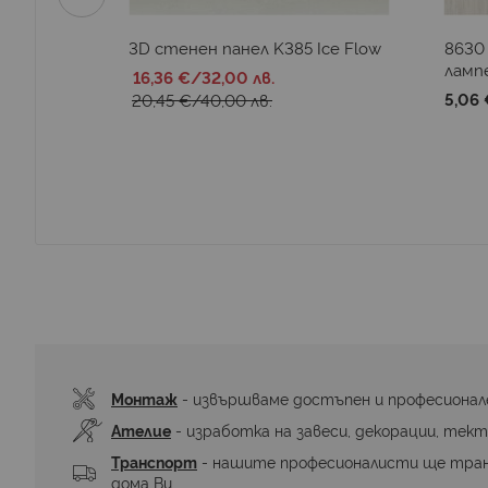
D
3D стенен панел K385 Ice Flow
8630 
ламп
16,36 €
/
32,00 лв.
5,06 
20,45 €
/
40,00 лв.
Монтаж
 - извършваме достъпен и професионал
Ателие
 - изработка на завеси, декорации, тект
Транспорт
 - нашите професионалисти ще тра
дома Ви.