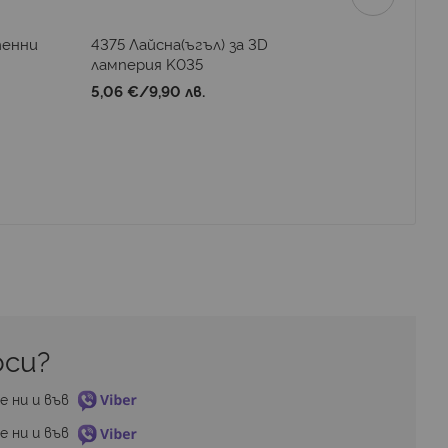
тенни
4375 Лайсна(ъгъл) за 3D
L122 Лай
ламперия K035
ламперия
5,06 €
/
9,90 лв.
5,06 €
/
9
си? 
е ни и във 
е ни и във 