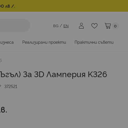
0 лв /.
BG
EN
0
Моята коли
бизнеса
Реализирани проекти
Практични съвети
6
ъгъл) За 3D Ламперия K326
№
372521
в.