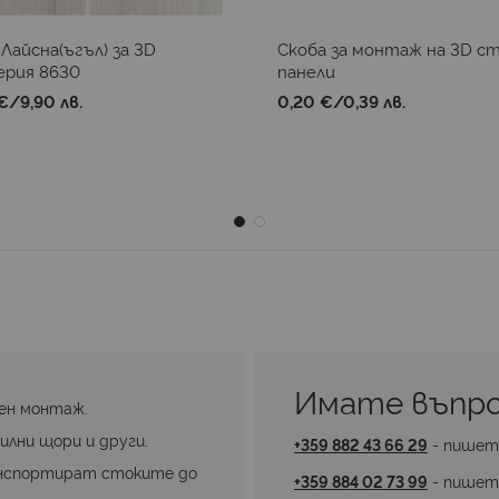
Лайсна(ъгъл) за 3D
Скоба за монтаж на 3D с
ерия 8630
панели
€
/
9,90 лв.
0,20 €
/
0,39 лв.
Имате въпро
ен монтаж.
илни щори и други.
+359 882 43 66 29
 - пишет
нспортират стоките до 
+359 884 02 73 99
 - пишет