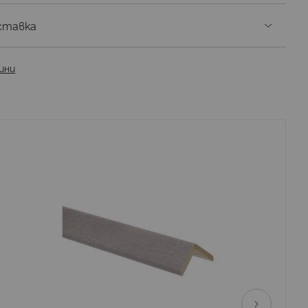
ставка
ини