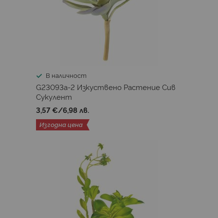
В наличност
G23093а-2 Изкуствено Растениe Сив
Сукулент
3,57 €
/
6,98 лв.
Изгодна цена