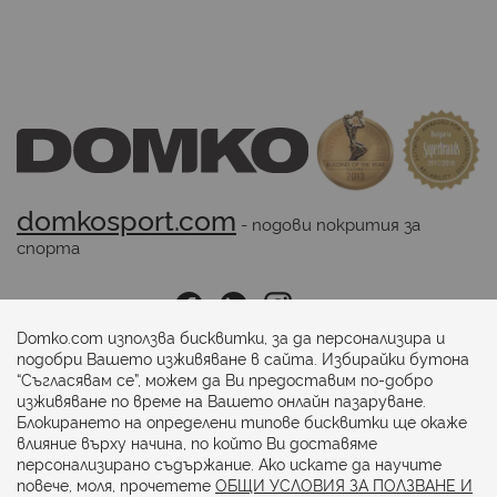
domkosport.com
 - подови покрития за 
спорта
Последвайте ни:
Domko.com използва бисквитки, за да персонализира и
подобри Вашето изживяване в сайта. Избирайки бутона
“Съгласявам се”, можем да Ви предоставим по-добро
Начини на плащане:
изживяване по време на Вашето онлайн пазаруване.
Блокирането на определени типове бисквитки ще окаже
влияние върху начина, по който Ви доставяме
персонализирано съдържание. Ако искате да научите
повече, моля, прочетете
ОБЩИ УСЛОВИЯ ЗА ПОЛЗВАНЕ И