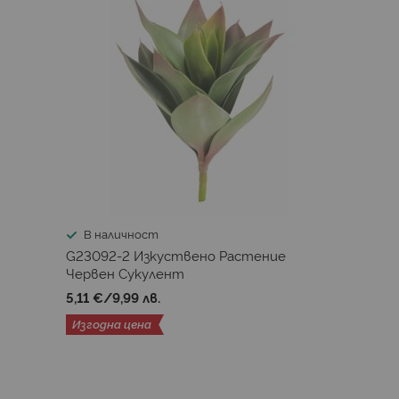
В наличност
G23092-2 Изкуствено Растениe
Червен Сукулент
5,11 €
/
9,99 лв.
Изгодна цена