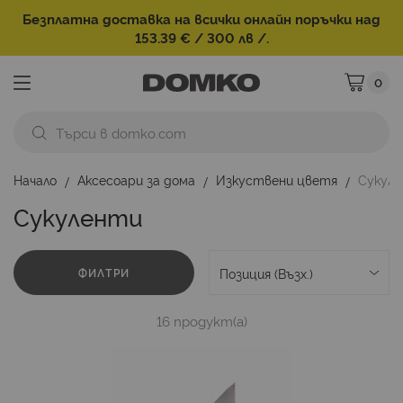
Безплатна доставка на всички онлайн поръчки над
153.39 € / 300 лв /.
0
Моята ко
Начало
Аксесоари за дома
Изкуствени цветя
Сукул
Сукуленти
ФИЛТРИ
16
продукт(а)