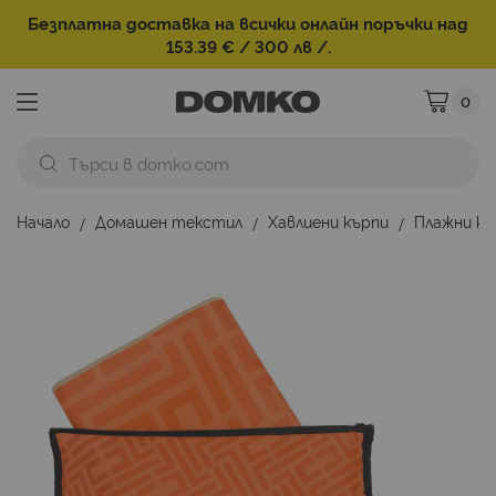
Безплатна доставка на всички онлайн поръчки над
153.39 € / 300 лв /.
0
Моята ко
Начало
Домашен текстил
Хавлиени кърпи
Плажни к
Преминете
към
края
на
галерията
на
изображенията