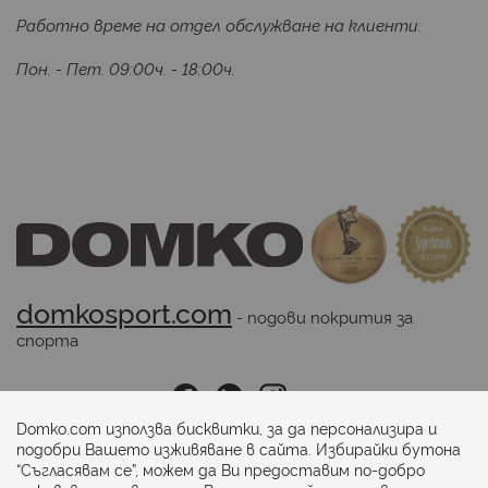
Работно време на отдел обслужване на клиенти:
Пон. - Пет. 09:00ч. - 18:00ч.
domkosport.com
 - подови покрития за 
спорта
Последвайте ни:
Domko.com използва бисквитки, за да персонализира и
подобри Вашето изживяване в сайта. Избирайки бутона
“Съгласявам се”, можем да Ви предоставим по-добро