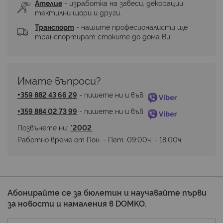
Ателие
 - изработка на завеси, декорации, 
тектилни щори и други.
Транспорт
 - нашите професионалисти ще 
транспортират стоките до дома Ви.
Имате въпроси? 
+359 882 43 66 29
 - пишете ни и във 
+359 884 02 73 99
 - пишете ни и във 
Позвънете ни: 
*2002 
Работно време от Пон. - Пет. 09:00ч. - 18:00ч.
Абонирайте се за бюлетин и научавайте първи
за новости и намаления в DOMKO.