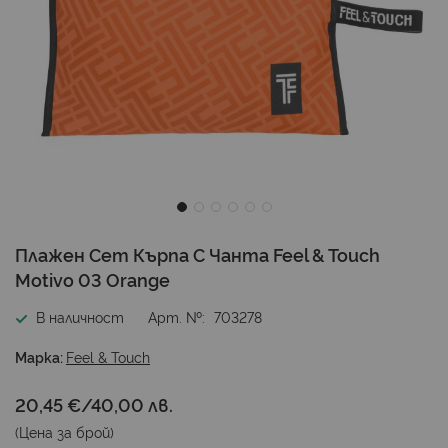
Преминете
Плажен Сет Кърпа С Чанта Feel & Touch
към
Motivo 03 Orange
началото
на
В наличност
Арт. №
703278
галерия
със
Марка:
Feel & Touch
снимки
20,45 €
/
40,00 лв.
(Цена за
брой
)