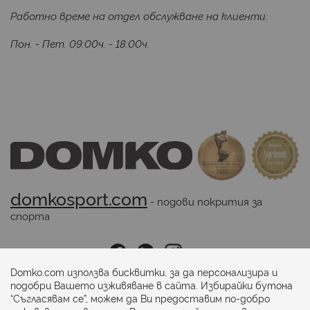
Работно време на отдел обслужване на клиенти:
Пон. - Пет. 09:00ч. - 18:00ч.
domkosport.com
 - подови покрития за 
спорта
Последвайте ни:
Domko.com използва бисквитки, за да персонализира и
подобри Вашето изживяване в сайта. Избирайки бутона
“Съгласявам се”, можем да Ви предоставим по-добро