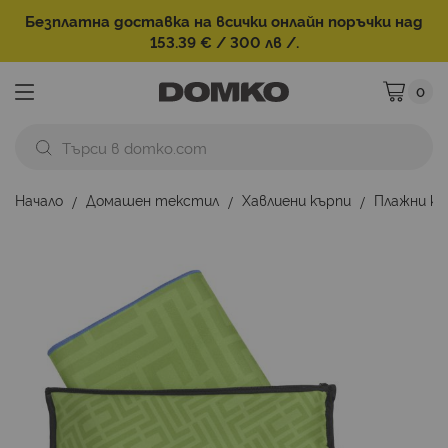
Безплатна доставка на всички онлайн поръчки над
153.39 € / 300 лв /.
0
Моята ко
Начало
Домашен текстил
Хавлиени кърпи
Плажни к
Преминете
към
края
на
галерията
на
изображенията