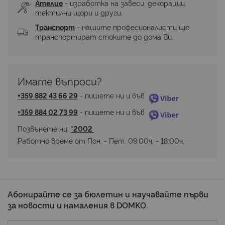
Ателие
 - изработка на завеси, декорации, 
тектилни щори и други.
Транспорт
 - нашите професионалисти ще 
транспортират стоките до дома Ви.
Имате въпроси? 
+359 882 43 66 29
 - пишете ни и във 
+359 884 02 73 99
 - пишете ни и във 
Позвънете ни: 
*2002 
Работно време от Пон. - Пет. 09:00ч. - 18:00ч.
Абонирайте се за бюлетин и научавайте първи
за новости и намаления в DOMKO.