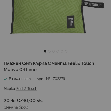
Преминете
Плажен Сет Кърпа С Чанта Feel & Touch
към
Motivo 04 Lime
началото
на
В наличност
Арт. №
703279
галерия
със
Марка:
Feel & Touch
снимки
20,45 €
/
40,00 лв.
(Цена за
брой
)