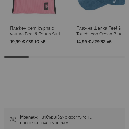
Плажен сет кърпа с
Плажна Шапка Feel &
чанта Feel & Touch Surf
Touch Icon Ocean Blue
02 Pink
19,99 €
/
39,10 лв.
14,99 €
/
29,32 лв.
Монтаж
 - извършваме достъпен и 
професионален монтаж.