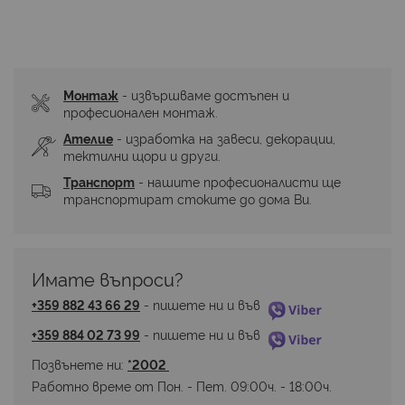
Монтаж
 - извършваме достъпен и 
професионален монтаж.
Ателие
 - изработка на завеси, декорации, 
тектилни щори и други.
Транспорт
 - нашите професионалисти ще 
транспортират стоките до дома Ви.
Имате въпроси? 
+359 882 43 66 29
 - пишете ни и във 
+359 884 02 73 99
 - пишете ни и във 
Позвънете ни: 
*2002 
Работно време от Пон. - Пет. 09:00ч. - 18:00ч.