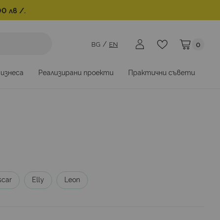
0 лв /.
BG
EN
0
Моята коли
бизнеса
Реализирани проекти
Практични съвети
scar
Elly
Leon