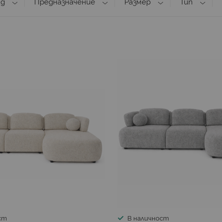
ид
Предназначение
Размер
Тип
ст
В наличност