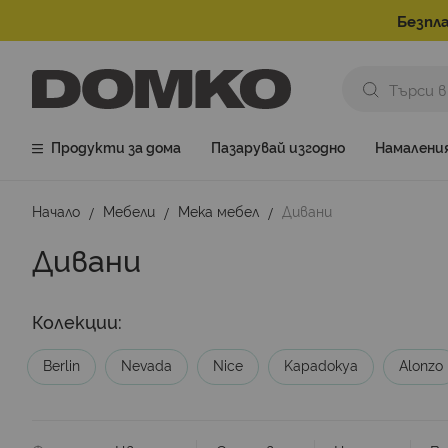
Безпла
Продукти за дома
Пазарувай изгодно
Намалени
Начало
Мебели
Мека мебел
Дивани
Дивани
Колекции:
Berlin
Nevada
Nice
Kapadokya
Alonzo