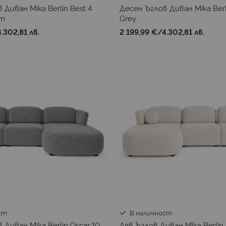
 Диван Mika Berlin Best 4
Десен Ъглов Диван Mika Berli
wn
Grey
4.302,81 лв.
2 199,99 €
/
4.302,81 лв.
ст
В наличност
 Диван Mika Berlin Oscar 10
Ляв Ъглов Диван Mika Berlin 