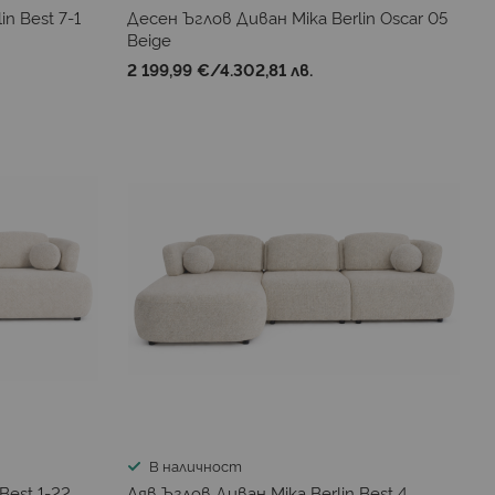
n Best 7-1
Десен Ъглов Диван Mika Berlin Oscar 05
Beige
2 199,99 €
/
4.302,81 лв.
В наличност
Best 1-22
Ляв Ъглов Диван Mika Berlin Best 4