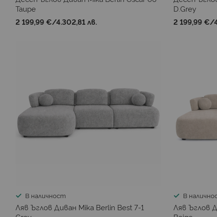
Taupe
D.Grey
2 199,99 €
/
4.302,81 лв.
2 199,99 €
/
В наличност
В налично
Ляв Ъглов Диван Mika Berlin Best 7-1
Ляв Ъглов Д
Grey
Beige