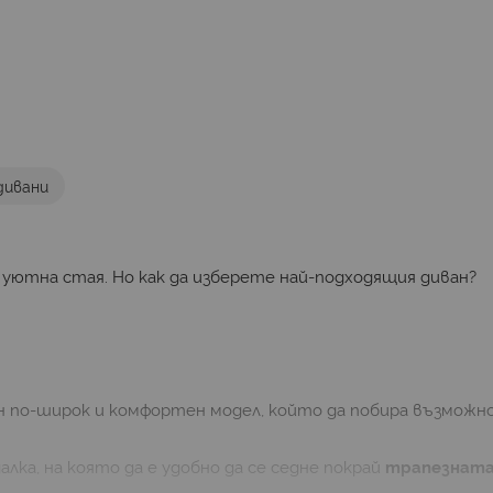
дивани
ютна стая. Но как да изберете най-подходящия диван?
н по-широк и комфортен модел, който да побира възможн
алка, на която да е удобно да се седне покрай
трапезната