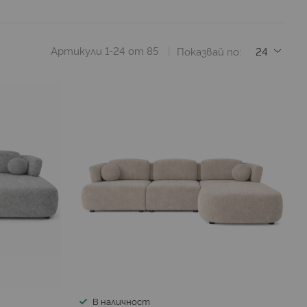
Артикули
1
-
24
от
85
Показвай по
В наличност