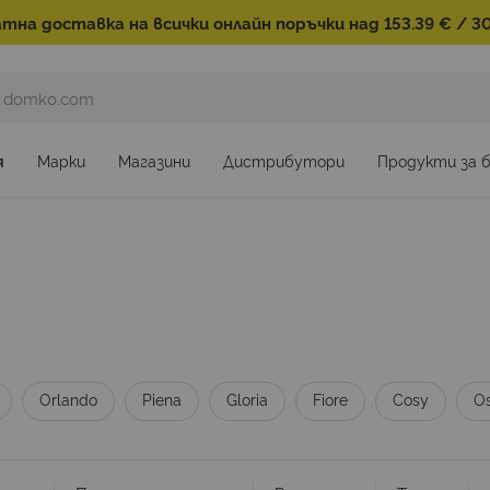
тна доставка на всички онлайн поръчки над 153.39 € / 30
я
Марки
Магазини
Дистрибутори
Продукти за 
Orlando
Piena
Gloria
Fiore
Cosy
O