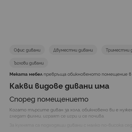
Офис дивани
Двуместни дивани
Триместни 
Ъглови дивани
Меката мебел
превръща обикновеното помещение в у
Какви видове дивани има
Според помещението
Когато търсите диван за хола, обикновено ви е нуже
гледат филми, играят се игри и се почива.
За кухнята са подходящи дивани с малко по-висока сед