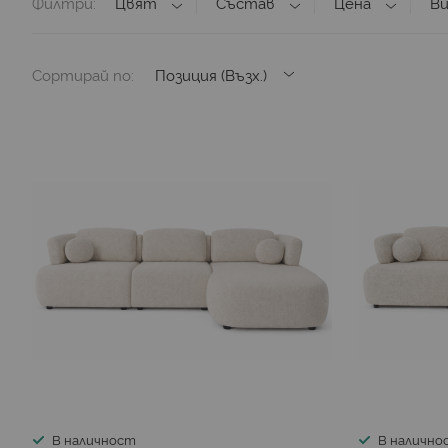
Филтри
Цвят
Състав
Цена
В
Сортирай по
В наличност
В налично