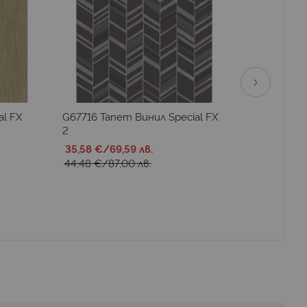
al FX
G67716 Тапет Винил Special FX
G68093 Т
2
2
35,58 €
/
69,59 лв.
35,58 €
44,48 €
/
87,00 лв.
44,48 €
/