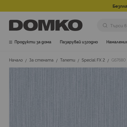
Безпла
Продукти за дома
Пазарувай изгодно
Намалени
Начало
За стената
Тапети
Special FX 2
G67680 
Преминете
към
края
на
галерията
на
изображенията