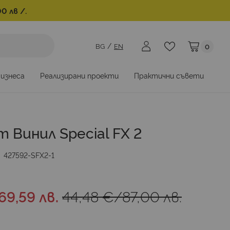
0 лв /.
BG
EN
0
Моята коли
бизнеса
Реализирани проекти
Практични съвети
 Винил Special FX 2
427592-SFX2-1
69,59 лв.
44,48 €
/
87,00 лв.