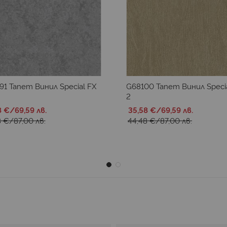
1 Тапет Винил Special FX
G68100 Тапет Винил Speci
2
8 €
/
69,59 лв.
35,58 €
/
69,59 лв.
8 €
/
87,00 лв.
44,48 €
/
87,00 лв.