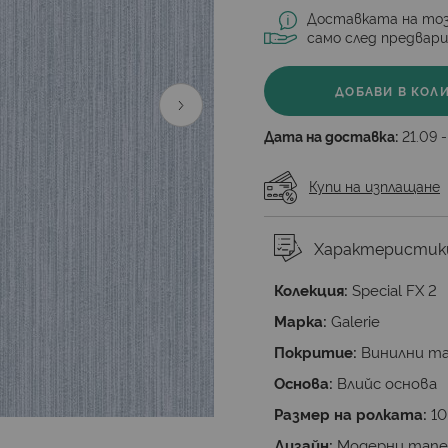
Доставката на тоз
само след предвар
ДОБАВИ В КОЛ
Дата на доставка:
21.09 -
Купи на изплащане
Характеристик
Колекция:
Special FX 2
Марка:
Galerie
Покритие:
Винилни т
Основа:
Влийс основа
Размер на ролката:
10
Дизайн:
Модерни тап