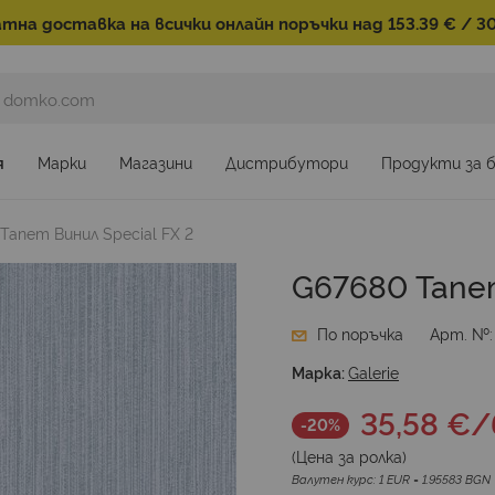
тна доставка на всички онлайн поръчки над 153.39 € / 30
я
Марки
Магазини
Дистрибутори
Продукти за 
Тапет Винил Special FX 2
G67680 Тапет
По поръчка
Арт. №
Марка:
Galerie
35,58 €
/
-20%
(Цена за
ролка
)
Валутен курс: 1 EUR = 1.95583 BGN