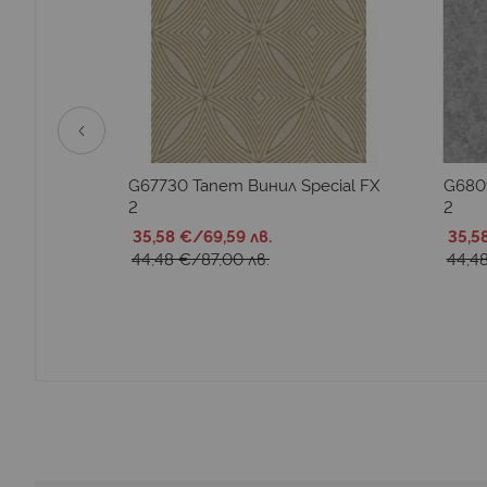
ecial FX
G67730 Тапет Винил Special FX
G6809
2
2
35,58 €
/
69,59 лв.
35,5
44,48 €
/
87,00 лв.
44,4