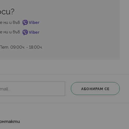
си? 
е ни и във 
е ни и във 
ет. 09:00ч. - 18:00ч.
АБОНИРАМ СЕ
онтакти