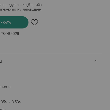
и продукт се извършва
ителното му заплащане.
ИЧКАТА
 28.09.2026
и
апети
.05м х 0.53м
ети