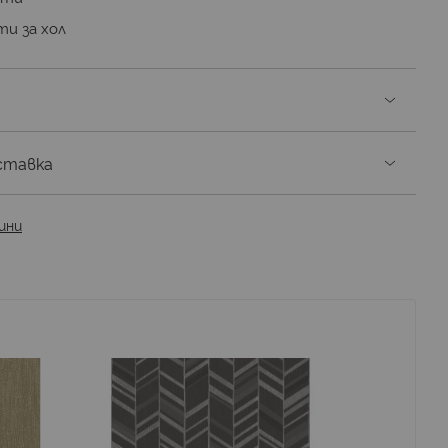
ти за хол
ставка
ини