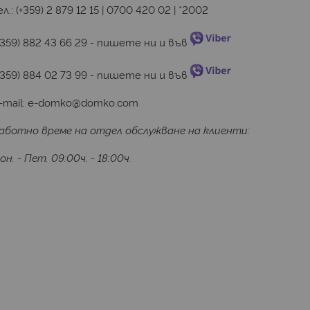
ел.:
(+359) 2 879 12 15
|
0700 420 02
|
*2002
+359) 882 43 66 29
 - пишете ни и във 
+359) 884 02 73 99
 - пишете ни и във 
-mail:
e-domko@domko.com
аботно време на отдел обслужване на клиенти:
он. - Пет. 09:00ч. - 18:00ч.