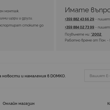
Имате въпро
ен монтаж.
илни щори и други.
+359 882 43 66 29
 - пишет
нспортират стоките до 
+359 884 02 73 99
 - пишет
Позвънете ни: 
*2002 
Работно време от Пон. - П
а новости и намаления в DOMKO.
Онлайн магазин
К