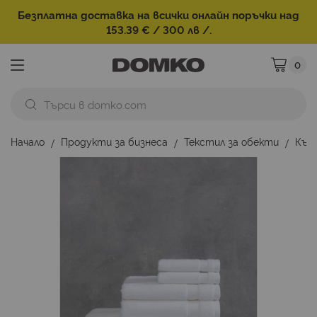
Безплатна доставка на всички онлайн поръчки над
153.39 € / 300 лв /.
0
Моята ко
Начало
Продукти за бизнеса
Текстил за обекти
Кър
Преминете
към
края
на
галерията
на
изображенията