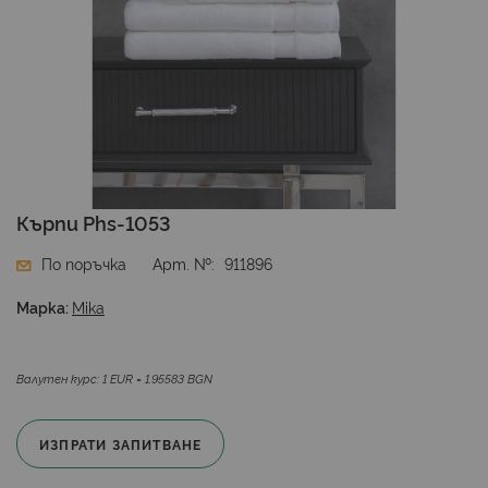
Преминете
Кърпи Phs-1053
към
началото
По поръчка
Арт. №
911896
на
галерия
Марка:
Mika
със
снимки
Валутен курс: 1 EUR = 1.95583 BGN
ИЗПРАТИ ЗАПИТВАНЕ