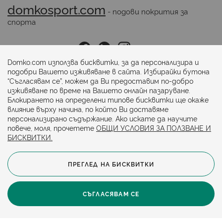
domkosport.com
 - подови покрития за 
спорта
Последвайте ни:
Domko.com използва бисквитки, за да персонализира и
подобри Вашето изживяване в сайта. Избирайки бутона
“Съгласявам се”, можем да Ви предоставим по-добро
Начини на плащане:
изживяване по време на Вашето онлайн пазаруване.
Блокирането на определени типове бисквитки ще окаже
влияние върху начина, по който Ви доставяме
персонализирано съдържание. Ако искате да научите
повече, моля, прочетете
ОБЩИ УСЛОВИЯ ЗА ПОЛЗВАНЕ И
БИСКВИТКИ.
ПРЕГЛЕД НА БИСКВИТКИ
© 2024. Всички права запазени.
Общи условия
Политика за бисквитки
СЪГЛАСЯВАМ СЕ
Защита на личните данни
Карта на сайта
Политика за достъпност