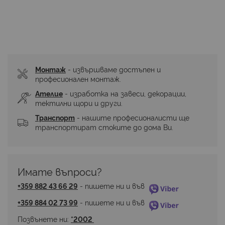
Монтаж
 - извършваме достъпен и 
професионален монтаж.
Ателие
 - изработка на завеси, декорации, 
тектилни щори и други.
Транспорт
 - нашите професионалисти ще 
транспортират стоките до дома Ви.
Имате въпроси? 
+359 882 43 66 29
 - пишете ни и във 
+359 884 02 73 99
 - пишете ни и във 
Позвънете ни: 
*2002 