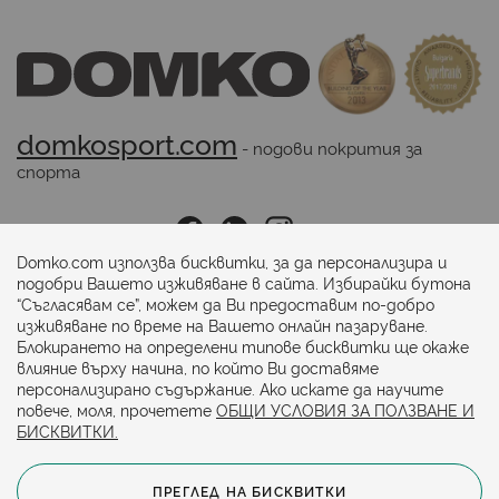
domkosport.com
 - подови покрития за 
спорта
Последвайте ни:
Domko.com използва бисквитки, за да персонализира и
подобри Вашето изживяване в сайта. Избирайки бутона
“Съгласявам се”, можем да Ви предоставим по-добро
Начини на плащане:
изживяване по време на Вашето онлайн пазаруване.
Блокирането на определени типове бисквитки ще окаже
влияние върху начина, по който Ви доставяме
персонализирано съдържание. Ако искате да научите
повече, моля, прочетете
ОБЩИ УСЛОВИЯ ЗА ПОЛЗВАНЕ И
БИСКВИТКИ.
ПРЕГЛЕД НА БИСКВИТКИ