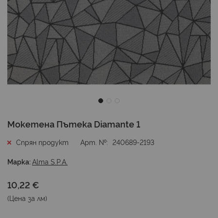
Преминете
Мокетена Пътека Diamante 1
към
началото
Спрян продукт
Арт. №
240689-2193
на
галерия
Марка:
Alma S.P.A.
със
снимки
10,22 €
(Цена за
лм
)