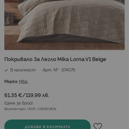
Преминете
Покривало За Легло Mika Lorna.V1 Beige
към
началото
В наличност
Арт. №
674076
на
галерия
Марка:
Mika
със
снимки
61,35 €
/
119,99 лв.
(Цена за
брой
)
Валутен курс: 1 EUR = 1.95583 BGN
ДОБАВИ В КОЛИЧКАТА