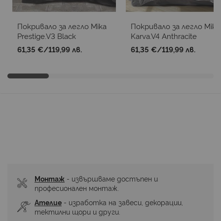
Покривало за легло Mika
Покривало за легло Mika
Prestige.V3 Black
Karva.V4 Anthracite
61,35 €
/
119,99 лв.
61,35 €
/
119,99 лв.
Монтаж
 - извършваме достъпен и 
професионален монтаж.
Ателие
 - изработка на завеси, декорации, 
тектилни щори и други.