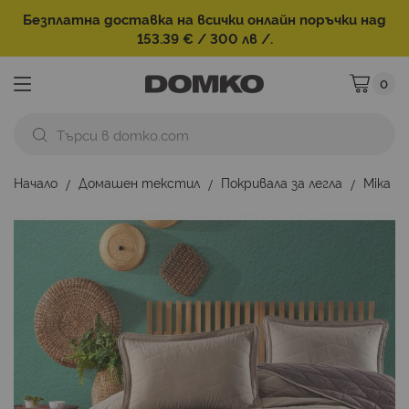
Безплатна доставка на всички онлайн поръчки над
153.39 € / 300 лв /.
0
Моята ко
Начало
Домашен текстил
Покривала за легла
Mika
Преминете
към
края
на
галерията
на
изображенията