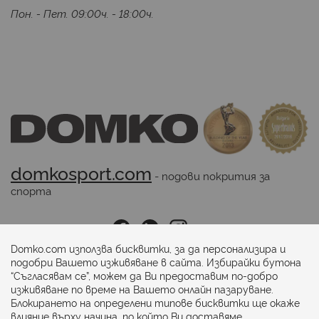
Пон. - Пет. 09:00ч. - 18:00ч.
domkosport.com
 - подови покрития за 
спорта
Последвайте ни:
Domko.com използва бисквитки, за да персонализира и
подобри Вашето изживяване в сайта. Избирайки бутона
“Съгласявам се”, можем да Ви предоставим по-добро
Начини на плащане:
изживяване по време на Вашето онлайн пазаруване.
Блокирането на определени типове бисквитки ще окаже
влияние върху начина, по който Ви доставяме