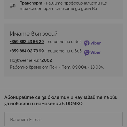
Транспорт
 - нашите професионалисти ще 
транспортират стоките до дома Ви.
Имате въпроси? 
+359 882 43 66 29
 - пишете ни и във 
+359 884 02 73 99
 - пишете ни и във 
Позвънете ни: 
*2002 
Работно време от Пон. - Пет. 09:00ч. - 18:00ч.
Абонирайте се за бюлетин и научавайте първи
за новости и намаления в DOMKO.