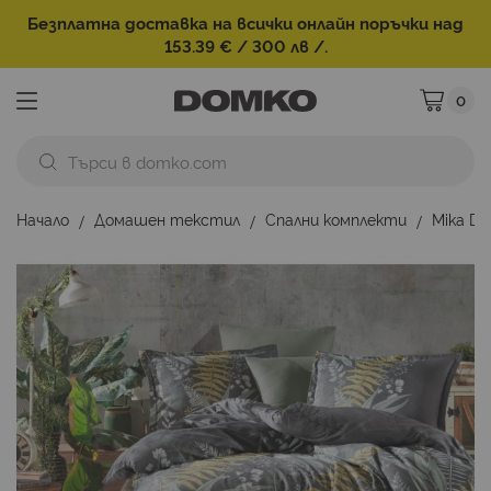
Безплатна доставка на всички онлайн поръчки над
153.39 € / 300 лв /.
0
Моята ко
Начало
Домашен текстил
Спални комплекти
Mika De
Преминете
към
края
на
галерията
на
изображенията