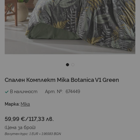
Преминете
Спален Комплект Mika Botanica V1 Green
към
началото
В наличност
Арт. №
674449
на
галерия
Марка:
Mika
със
снимки
59,99 €
/
117,33 лв.
(Цена за
брой
)
Валутен курс: 1 EUR = 1.95583 BGN