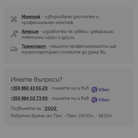
Монтаж
 - извършваме достъпен и 
професионален монтаж.
Ателие
 - изработка на завеси, декорации, 
тектилни щори и други.
Транспорт
 - нашите професионалисти ще 
транспортират стоките до дома Ви.
Имате въпроси? 
+359 882 43 66 29
 - пишете ни и във 
+359 884 02 73 99
 - пишете ни и във 
Позвънете ни: 
*2002 
Работно време от Пон. - Пет. 09:00ч. - 18:00ч.