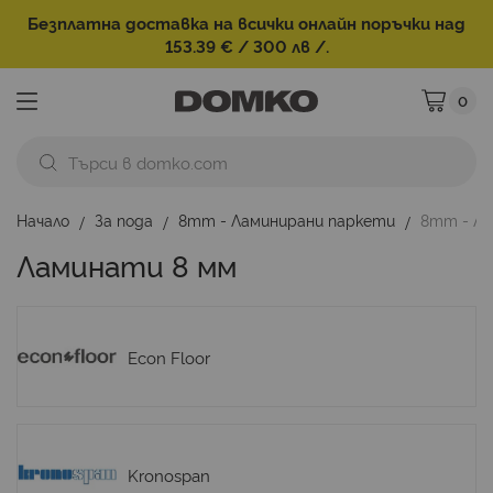
Безплатна доставка на всички онлайн поръчки над
153.39 € / 300 лв /.
0
Моята ко
Начало
За пода
8mm - Ламинирани паркети
8mm - Ла
Ламинати 8 мм
Econ Floor
Kronospan