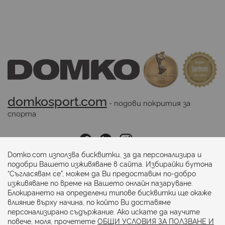
domkosport.com
 - подови покрития за 
спорта
Последвайте ни:
Domko.com използва бисквитки, за да персонализира и
подобри Вашето изживяване в сайта. Избирайки бутона
“Съгласявам се”, можем да Ви предоставим по-добро
Начини на плащане:
изживяване по време на Вашето онлайн пазаруване.
Блокирането на определени типове бисквитки ще окаже
влияние върху начина, по който Ви доставяме
персонализирано съдържание. Ако искате да научите
повече, моля, прочетете
ОБЩИ УСЛОВИЯ ЗА ПОЛЗВАНЕ И