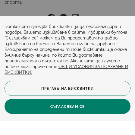
спорта
Последвайте ни:
Domko.com използва бисквитки, за да персонализира и
подобри Вашето изживяване в сайта. Избирайки бутона
“Съгласявам се”, можем да Ви предоставим по-добро
Начини на плащане:
изживяване по време на Вашето онлайн пазаруване.
Блокирането на определени типове бисквитки ще окаже
влияние върху начина, по който Ви доставяме
персонализирано съдържание. Ако искате да научите
повече, моля, прочетете
ОБЩИ УСЛОВИЯ ЗА ПОЛЗВАНЕ И
БИСКВИТКИ.
ПРЕГЛЕД НА БИСКВИТКИ
© 2024. Всички права запазени.
Общи условия
Политика за бисквитки
СЪГЛАСЯВАМ СЕ
Защита на личните данни
Карта на сайта
Политика за достъпност
Онлайн магазин от