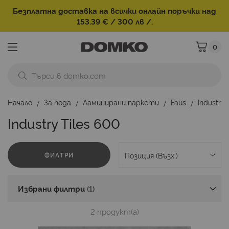
Безплатна доставка на всички онлайн поръчки над
153.39 € / 300 лв /.
0
Моята ко
Начало
За пода
Ламинирани паркети
Faus
Industry
Industry Tiles 600
ФИЛТРИ
Избрани филтри
2
продукт(а)