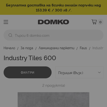
Безплатна доставка на всички онлайн поръчки над
153.39 € / 300 лв /.
0
Моята ко
Начало
За пода
Ламинирани паркети
Faus
Industry 
Industry Tiles 600
ФИЛТРИ
2
продукт(а)