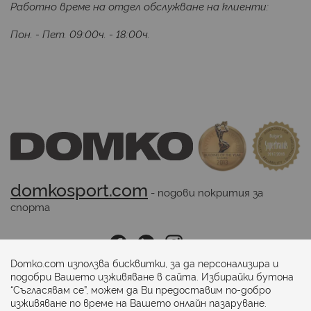
Работно време на отдел обслужване на клиенти:
Пон. - Пет. 09:00ч. - 18:00ч.
domkosport.com
 - подови покрития за 
спорта
Последвайте ни:
Domko.com използва бисквитки, за да персонализира и
подобри Вашето изживяване в сайта. Избирайки бутона
“Съгласявам се”, можем да Ви предоставим по-добро
Начини на плащане:
изживяване по време на Вашето онлайн пазаруване.