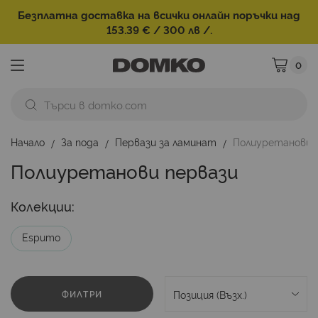
Безплатна доставка на всички онлайн поръчки над
153.39 € / 300 лв /.
0
Моята ко
Начало
За пода
Первази за ламинат
Полиуретанови 
Полиуретанови первази
Колекции:
Espumo
ФИЛТРИ