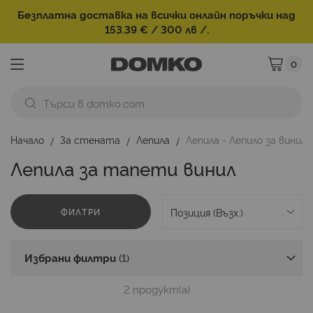
Безплатна доставка на всички онлайн поръчки над
153.39 € / 300 лв /.
0
Моята ко
Начало
За стената
Лепила
Лепила - Лепило за винил
Лепила за тапети винил
ФИЛТРИ
Избрани филтри
2
продукт(а)