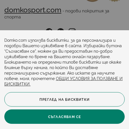
domkosport.com
 - подови покрития за 
спорта
Последвайте ни:
Domko.com използва бисквитки, за да персонализира и
подобри Вашето изживяване в сайта. Избирайки бутона
“Съгласявам се”, можем да Ви предоставим по-добро
Начини на плащане:
изживяване по време на Вашето онлайн пазаруване.
Блокирането на определени типове бисквитки ще окаже
влияние върху начина, по който Ви доставяме
персонализирано съдържание. Ако искате да научите
повече, моля, прочетете
ОБЩИ УСЛОВИЯ ЗА ПОЛЗВАНЕ И
БИСКВИТКИ.
ПРЕГЛЕД НА БИСКВИТКИ
© 2024. Всички права запазени.
Общи условия
Политика за бисквитки
СЪГЛАСЯВАМ СЕ
Защита на личните данни
Карта на сайта
Политика за достъпност