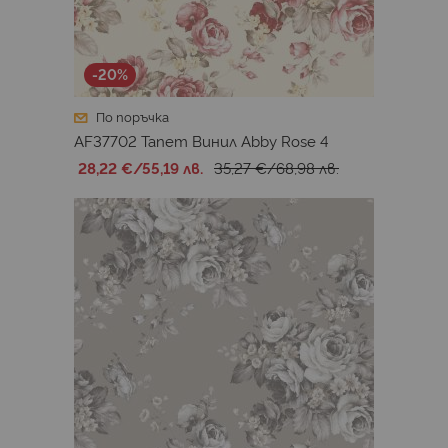
-20%
По поръчка
AF37702 Тапет Винил Abby Rose 4
28,22 €
/
55,19 лв.
35,27 €
/
68,98 лв.