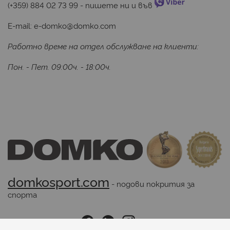
(+359) 884 02 73 99
 - пишете ни и във 
E-mail:
e-domko@domko.com
Работно време на отдел обслужване на клиенти:
Пон. - Пет. 09:00ч. - 18:00ч.
domkosport.com
 - подови покрития за 
спорта
Последвайте ни: