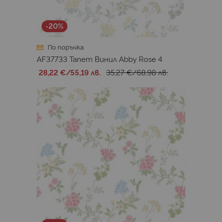
-20%
По поръчка
AF37733 Тапет Винил Abby Rose 4
28,22 €
/
55,19 лв.
35,27 €
/
68,98 лв.