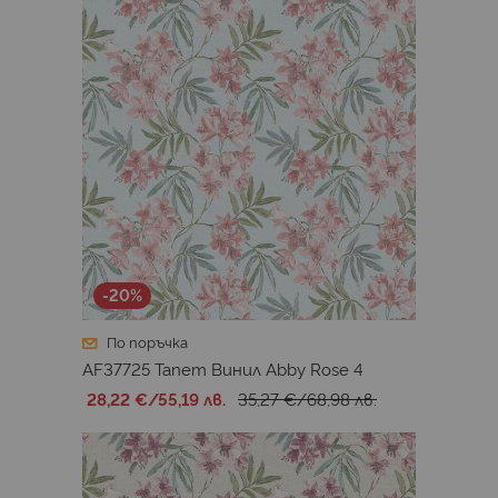
-20%
По поръчка
AF37725 Тапет Винил Abby Rose 4
28,22 €
/
55,19 лв.
35,27 €
/
68,98 лв.