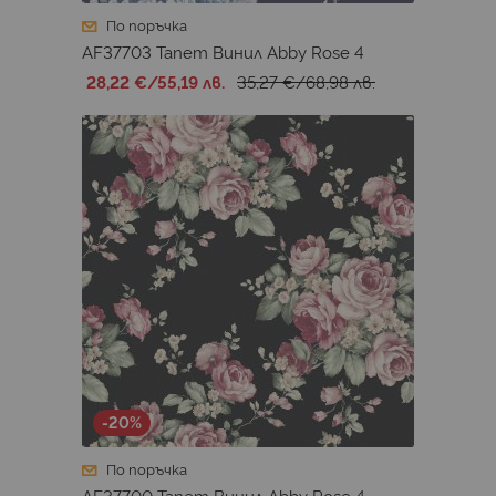
По поръчка
AF37703 Тапет Винил Abby Rose 4
28,22 €
/
55,19 лв.
35,27 €
/
68,98 лв.
-20%
По поръчка
AF37700 Тапет Винил Abby Rose 4