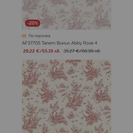
-20%
По поръчка
AF37705 Тапет Винил Abby Rose 4
28,22 €
/
55,19 лв.
35,27 €
/
68,98 лв.