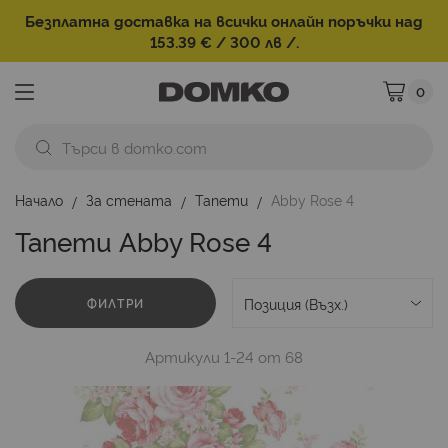
Безплатна доставка на всички онлайн поръчки над
153.39 € / 300 лв /.
0
Моята ко
Начало
За стената
Тапети
Abby Rose 4
Тапети Abby Rose 4
ФИЛТРИ
Артикули
1
-
24
от
68