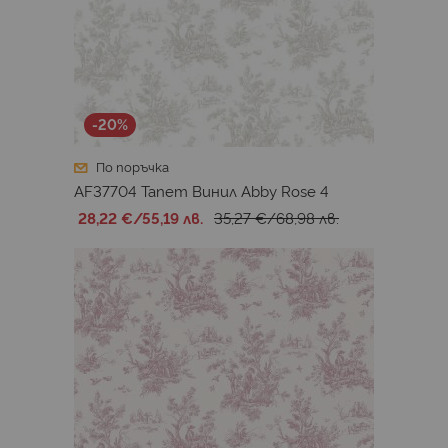
-20%
По поръчка
AF37704 Тапет Винил Abby Rose 4
28,22 €
/
55,19 лв.
35,27 €
/
68,98 лв.