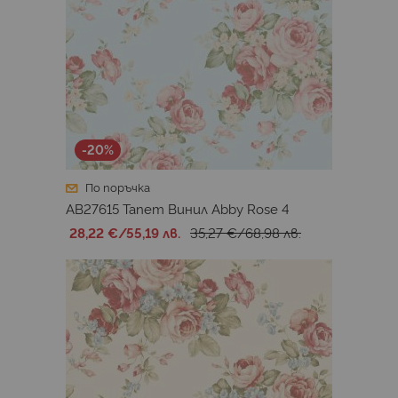
-20%
По поръчка
AB27615 Тапет Винил Abby Rose 4
28,22 €
/
55,19 лв.
35,27 €
/
68,98 лв.