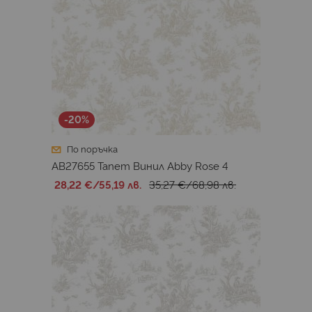
-20%
По поръчка
AB27655 Тапет Винил Abby Rose 4
28,22 €
/
55,19 лв.
35,27 €
/
68,98 лв.