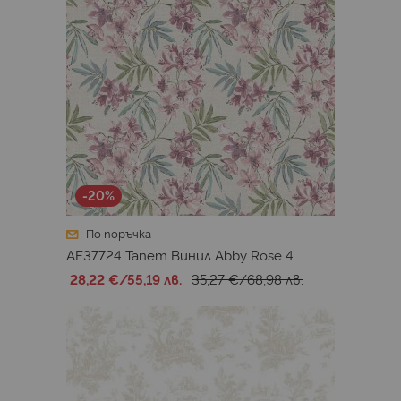
-20%
По поръчка
AF37724 Тапет Винил Abby Rose 4
28,22 €
/
55,19 лв.
35,27 €
/
68,98 лв.