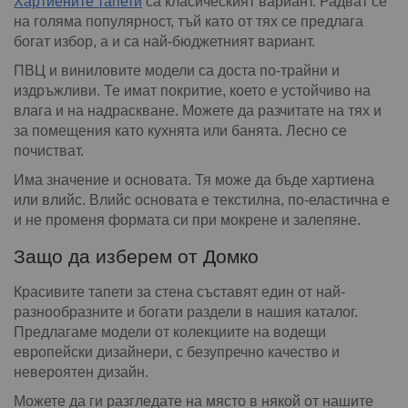
Хартиените тапети
са класическият вариант. Радват се
на голяма популярност, тъй като от тях се предлага
богат избор, а и са най-бюджетният вариант.
ПВЦ и виниловите модели са доста по-трайни и
издръжливи. Те имат покритие, което е устойчиво на
влага и на надраскване. Можете да разчитате на тях и
за помещения като кухнята или банята. Лесно се
почистват.
Има значение и основата. Тя може да бъде хартиена
или влийс. Влийс основата е текстилна, по-еластична е
и не променя формата си при мокрене и залепяне.
Защо да изберем от Домко
Красивите тапети за стена съставят един от най-
разнообразните и богати раздели в нашия каталог.
Предлагаме модели от колекциите на водещи
европейски дизайнери, с безупречно качество и
невероятен дизайн.
Можете да ги разгледате на място в някой от нашите