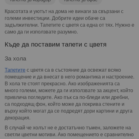
Красотата и уютът на дома не винаги за свързани с
големи инвестиции. Добрите идеи обаче са
задължителни. Тапетите с цветя са една от тях. Нужно е
само да ги използвате разумно.
Къде да поставим тапети с цветя
За хола
Тапетите
с цветя са в състояние да освежат всяко
помещение и да внесат в него романтика и настроение.
В хола те стоят прекрасно. Ако изображенията са
много големи, можете да ги използвате за акцент, който
привлича погледите. Ако пък са по-бледи или дребни,
са подходящ фон, който може да покрива стените и
върху който могат да се подредят дори картини и друга
декорация.
В случай че холът не е достатъчно тъмен, заложете на
светли цветни мотиви. Ако помещението е сравнително