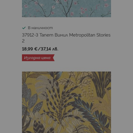
Missoni Home 4
Missoni Home 3
Missoni Home 2
Missoni Home 1
В наличност
Laura Ashley Signature
Laura Ashley 3
37912-3 Тапет Винил Metropolitan Stories
Laura Ashley 1&2
Next
Abaca
2
18,99 €
/
37,14 лв.
Abby Rose 4
Academy a Tribute to Gustav Klimt
Изгодна цена
Agathe
Alabaster
Altagamma Home 3
Altagamma Fibers
Altagamma Living
Altagamma Materic
Altagamma Shade
Altagamma Tisse
Altagamma Woven
Anna D'Andrea
AP Arcade
Arabesque
Arboretum
Arche
Art of Eden