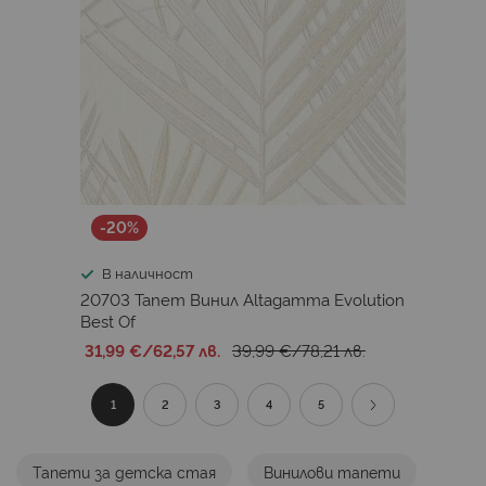
-20%
В наличност
20703 Тапет Винил Altagamma Evolution
Best Of
31,99 €
/
62,57 лв.
39,99 €
/
78,21 лв.
Страница
В
Страница
Страница
Страница
Страница
Страница
Продължи
1
2
3
4
5
момента
Тапети за детска стая
Винилови тапети