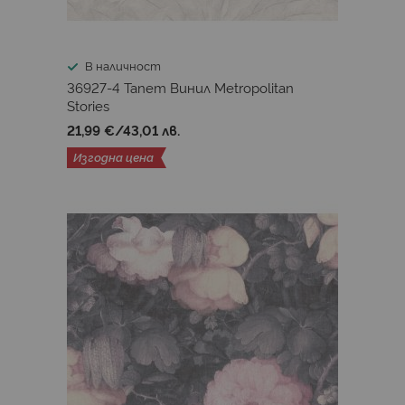
Valentin Yudashkin 5
Villa Rosalie
Tales Of The Manor
Tendenze
В наличност
36927-4 Тапет Винил Metropolitan
Tartine & Chocolate 2024
Terra
Terra _ML
Stories
21,99 €
/
43,01 лв.
Tesori D`Oriente
Textilia
Textum
Textura
Изгодна цена
Thai
The Best Classic
The Bos
Threadscape
Tradizioni
Tribute
Urban Garden
WOW!
Xanadu
Voyage
Zen GB
Zen EP
JV102 Cromie
JV151 Shibori
JV161 Arashi
JV171 Ikat
JV181 Lemuria
JV191 Kintsugi
JV450 Natural
JV451 Yumiko
JV452 Misaki
JV453 Igusa