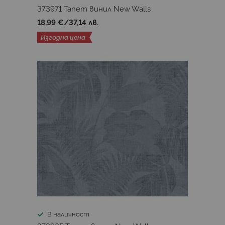
373971 Тапет винил New Walls
18,99 €
/
37,14 лв.
Изгодна цена
В наличност