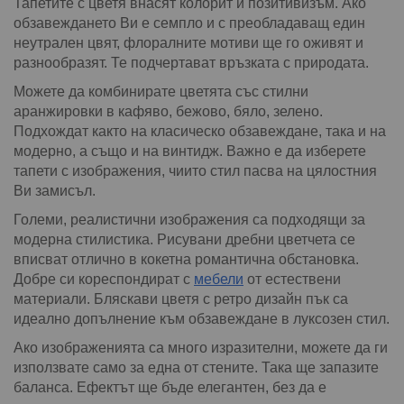
Тапетите с цветя внасят колорит и позитивизъм. Ако
обзавеждането Ви е семпло и с преобладаващ един
неутрален цвят, флоралните мотиви ще го оживят и
разнообразят. Те подчертават връзката с природата.
Можете да комбинирате цветята със стилни
аранжировки в кафяво, бежово, бяло, зелено.
Подхождат както на класическо обзавеждане, така и на
модерно, а също и на винтидж. Важно е да изберете
тапети с изображения, чиито стил пасва на цялостния
Ви замисъл.
Големи, реалистични изображения са подходящи за
модерна стилистика. Рисувани дребни цветчета се
вписват отлично в кокетна романтична обстановка.
Добре си кореспондират с
мебели
от естествени
материали. Бляскави цветя с ретро дизайн пък са
идеално допълнение към обзавеждане в луксозен стил.
Ако изображенията са много изразителни, можете да ги
използвате само за една от стените. Така ще запазите
баланса. Ефектът ще бъде елегантен, без да е