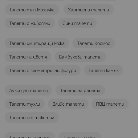
четете
Тапети тип Мазилка
Хартиени тапети
страница
Тапети с животни
Сини тапети
Тапети имитиращи кожа
Тапети Космос
Тапети на цветя
Бамбукови тапети
Тапети с геометрични фигури
Тапети камък
Луксозни тапети
Тапети на райета
Тапети тухли
Влийс тапети
ПВЦ тапети
Тапети от текстил
Тапети за коридор
Тапети за офис