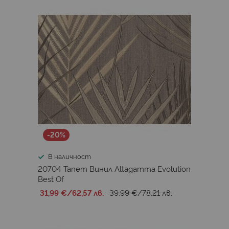
-20%
В наличност
20704 Тапет Винил Altagamma Evolution
Best Of
31,99 €
/
62,57 лв.
39,99 €
/
78,21 лв.