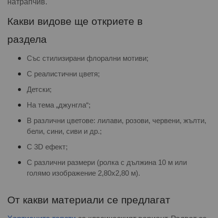
натрапчив.
Какви видове ще откриете в
раздела
Със стилизирани флорални мотиви;
С реалистични цветя;
Детски;
На тема „джунгла“;
В различни цветове: лилави, розови, червени, жълти,
бели, сини, сиви и др.;
С 3D ефект;
С различни размери (ролка с дължина 10 м или
голямо изображение 2,80х2,80 м).
От какви материали се предлагат