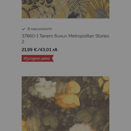
Atmosphere
Attitude
Aurora
Aurum II
Bazaar
Bensimon 3
Cabinet
Carrara 3
Carrara 4
Carrara Best
Cath Kidston
В наличност
37860-1 Тапет винил Metropolitan Stories
Ceylan
Chromatic
Colours&Textures
2
21,99 €
/
43,01 лв.
Composition - A Tribute To Kandinsky
Изгодна цена
Couleurs & Matieres 2025
Cuba 2
Cuisines & Bains 2
Cumaru
Daniel Hechter 7
Daydreamers
Designer Colours
Dolce Vita
Drawn into Nature
Dream Catcher
Dream flowery
Eleganza
Elements 2
Elite Of Shades
Elle Decoration 4
Elysium