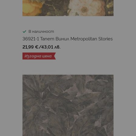
Enriquezland Аlessandro Еnriquez
Emporium
Escambray
Essential
Famous Garden
Fashion For Walls 5
Floral Impression
Folies
В наличност
36921-1 Тапет Винил Metropolitan Stories
French Affair
Fusione
Greenwall 1
Havana
21,99 €
/
43,01 лв.
Home Style
History of art 2
Hygge 3
Изгодна цена
Imaginarium 3
Intact
Intrigue
Jade 2
Joy
Joules
Just Kitchens
Kimono
Khalili
La soie
La toile
Le Lin
Le velours
Les Unis
Linessence
M. C. Escher
Makalle
Manille
Mansour
Materea
Materica