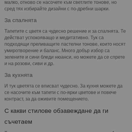
малко, отново се насочете към светлите тонове, но
сред тях избирайте дизайни с по-дребни шарки.
За спалнята
Тапетите с цветя са чудесно решение и за спалнята. Те
действат успокояващо и медитативно. Тук са
подходящи преливащите пастелни тонове, които носят
умиротворение и баланс. Много добър избор са
зелените и сини бледи нюанси, но можете да се спрете
и на розови, сиви и др.
За кухнята
И тук цветята се вписват чудесно. За кухня можете да
се насочите към тапети с по-ярки цветове и повече
контраст, за да оживите помещението.
С какви стилове обзавеждане да ги
съчетаем