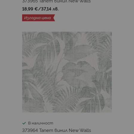
373965 Тапет винил New Walls
18,99 €
/
37,14 лв.
Изгодна цена
В наличност
373964 Тапет винил New Walls