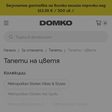
Безплатна доставка на всички онлайн поръчки над
153.39 € / 300 лв /.
0
Моята ко
Начало
За стената
Тапети
Тапети - Цветя
Тапети на цветя
Колекции:
Metropolitan Stories Vibes & Styles
Metropolitan Stories Hot Spots
Metropolitan Stories 2
Metropolitan Stories