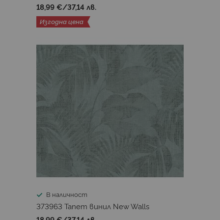
18,99 €
/
37,14 лв.
Изгодна цена
В наличност
373963 Тапет винил New Walls
18,99 €
/
37,14 лв.