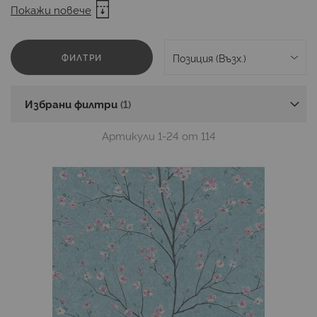
New Walls
Pintwalls
Karl Lagerfeld
Покажи повече
COSMOLiving by Cosmopolitan
Versace 6
ФИЛТРИ
Versace 5
Versace 4
Versace
Altagamma Zen
Altagamma Evolution Best Of
Избрани филтри
Altagamma Evolution 3
Altagamma Sempre 3
Артикули
1
-
24
от
114
Italian Silks 7
Italian Classic 5
Gala
Fiesta
Italian Designs
Elegance
Hermitage 10
Design & Nature
Roberto Cavalli 9
Roberto Cavalli 8
Gianfranco Ferre 3
Blumarine 6
Blumarine 5
Marimekko 7
Marimekko 6
Marimekko 5
Missoni Home 5