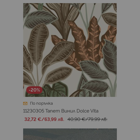
-20%
По поръчка
11230305 Тапет Винил Dolce Vita
32,72 €
/
63,99 лв.
40,90 €
/
79,99 лв.