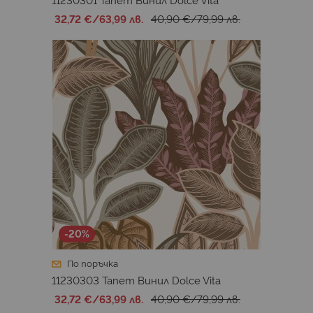
32,72 €
/
63,99 лв.
40,90 €
/
79,99 лв.
-20%
По поръчка
11230303 Тапет Винил Dolce Vita
32,72 €
/
63,99 лв.
40,90 €
/
79,99 лв.