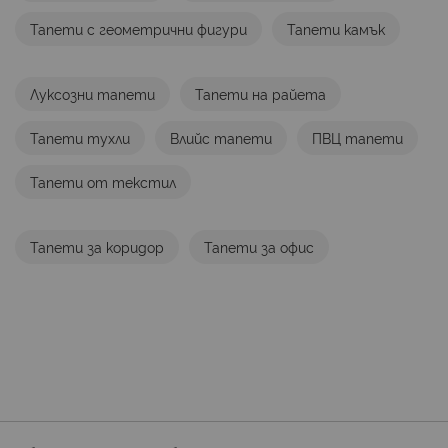
Тапети с геометрични фигури
Тапети камък
Луксозни тапети
Тапети на райета
Тапети тухли
Влийс тапети
ПВЦ тапети
Тапети от текстил
Тапети за коридор
Тапети за офис