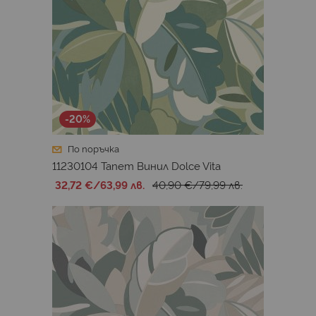
-20%
По поръчка
11230104 Тапет Винил Dolce Vita
32,72 €
/
63,99 лв.
40,90 €
/
79,99 лв.