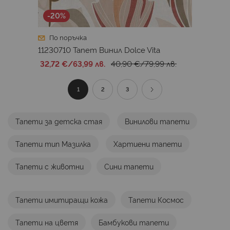
-20%
По поръчка
11230710 Тапет Винил Dolce Vita
32,72 €
/
63,99 лв.
40,90 €
/
79,99 лв.
Страница
В
Страница
Страница
Страница
Продължи
1
2
3
момента
Тапети за детска стая
Винилови тапети
четете
Тапети тип Мазилка
Хартиени тапети
страница
Тапети с животни
Сини тапети
Тапети имитиращи кожа
Тапети Космос
Тапети на цветя
Бамбукови тапети