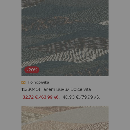
-20%
По поръчка
11230401 Тапет Винил Dolce Vita
32,72 €
/
63,99 лв.
40,90 €
/
79,99 лв.