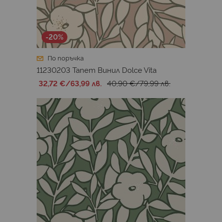
-20%
По поръчка
11230203 Тапет Винил Dolce Vita
32,72 €
/
63,99 лв.
40,90 €
/
79,99 лв.