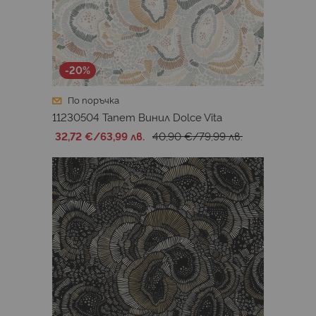
-20%
По поръчка
11230504 Тапет Винил Dolce Vita
32,72 €
/
63,99 лв.
40,90 €
/
79,99 лв.