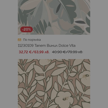
-20%
По поръчка
11230109 Тапет Винил Dolce Vita
32,72 €
/
63,99 лв.
40,90 €
/
79,99 лв.