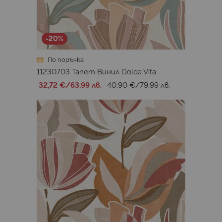
-20%
По поръчка
11230703 Тапет Винил Dolce Vita
32,72 €
/
63,99 лв.
40,90 €
/
79,99 лв.