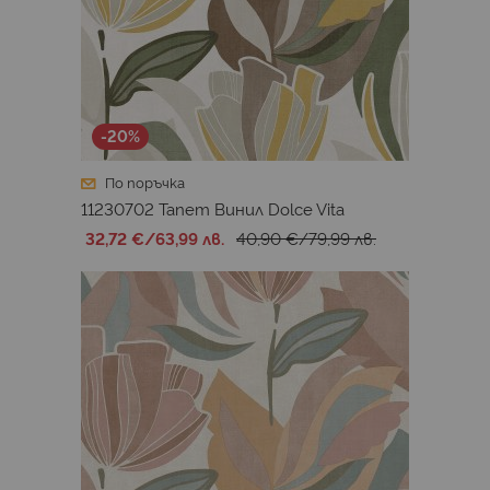
-20%
По поръчка
11230702 Тапет Винил Dolce Vita
32,72 €
/
63,99 лв.
40,90 €
/
79,99 лв.