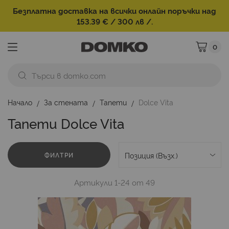
Безплатна доставка на всички онлайн поръчки над
153.39 € / 300 лв /.
0
Моята ко
Начало
За стената
Тапети
Dolce Vita
Тапети Dolce Vita
ФИЛТРИ
Артикули
1
-
24
от
49