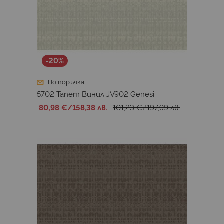
-20%
По поръчка
5702 Тапет Винил JV902 Genesi
80,98 €
/
158,38 лв.
101,23 €
/
197,99 лв.