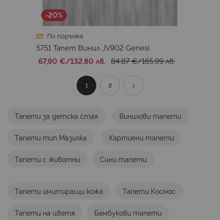
-20%
По поръчка
5751 Тапет Винил JV902 Genesi
67,90 €
/
132,80 лв.
84,87 €
/
165,99 лв.
Страница
В
Страница
Страница
Продължи
1
2
момента
Тапети за детска стая
Винилови тапети
четете
Тапети тип Мазилка
Хартиени тапети
страница
Тапети с животни
Сини тапети
Тапети имитиращи кожа
Тапети Космос
Тапети на цветя
Бамбукови тапети