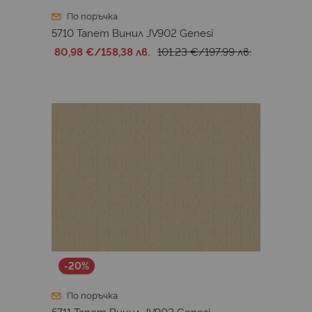
По поръчка
5710 Тапет Винил JV902 Genesi
80,98 €
/
158,38 лв.
101,23 €
/
197,99 лв.
-20%
По поръчка
5711 Тапет Винил JV902 Genesi