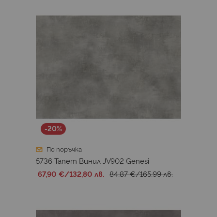
-20%
По поръчка
5736 Тапет Винил JV902 Genesi
67,90 €
/
132,80 лв.
84,87 €
/
165,99 лв.