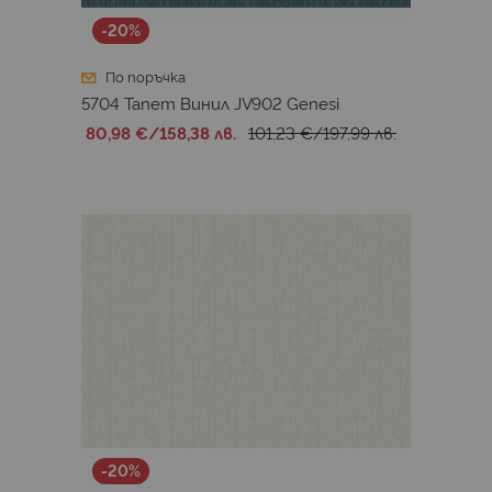
-20%
По поръчка
5704 Тапет Винил JV902 Genesi
80,98 €
/
158,38 лв.
101,23 €
/
197,99 лв.
-20%