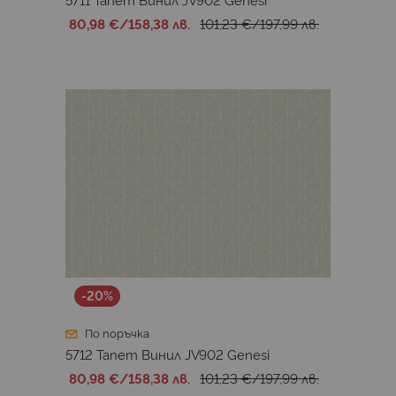
80,98 €
/
158,38 лв.
101,23 €
/
197,99 лв.
-20%
По поръчка
5712 Тапет Винил JV902 Genesi
80,98 €
/
158,38 лв.
101,23 €
/
197,99 лв.