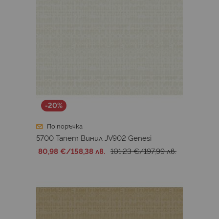
-20%
По поръчка
5700 Тапет Винил JV902 Genesi
80,98 €
/
158,38 лв.
101,23 €
/
197,99 лв.