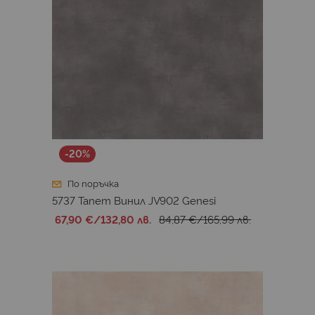
-20%
По поръчка
5737 Тапет Винил JV902 Genesi
67,90 €
/
132,80 лв.
84,87 €
/
165,99 лв.