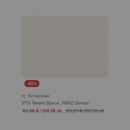
-20%
По поръчка
5713 Тапет Винил JV902 Genesi
80,98 €
/
158,38 лв.
101,23 €
/
197,99 лв.