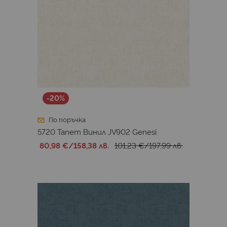
-20%
По поръчка
5720 Тапет Винил JV902 Genesi
80,98 €
/
158,38 лв.
101,23 €
/
197,99 лв.