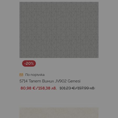
-20%
По поръчка
5714 Тапет Винил JV902 Genesi
80,98 €
/
158,38 лв.
101,23 €
/
197,99 лв.