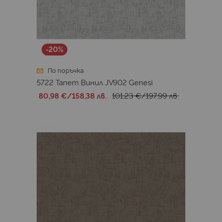
-20%
По поръчка
5722 Тапет Винил JV902 Genesi
80,98 €
/
158,38 лв.
101,23 €
/
197,99 лв.