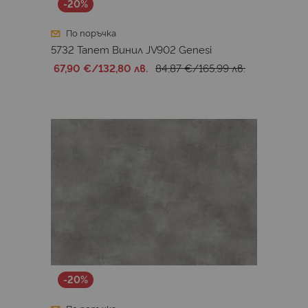
-20%
По поръчка
5732 Тапет Винил JV902 Genesi
67,90 €
/
132,80 лв.
84,87 €
/
165,99 лв.
-20%