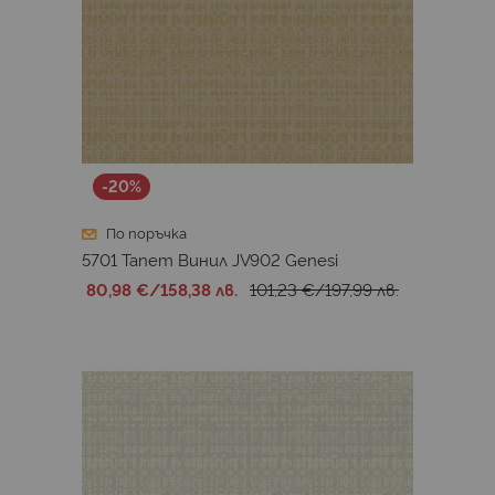
-20%
По поръчка
5701 Тапет Винил JV902 Genesi
80,98 €
/
158,38 лв.
101,23 €
/
197,99 лв.