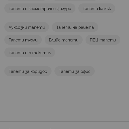
Тапети с геометрични фигури
Тапети камък
Луксозни тапети
Тапети на райета
Тапети тухли
Влийс тапети
ПВЦ тапети
Тапети от текстил
Тапети за коридор
Тапети за офис