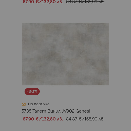
67,90 €
/
132,80 лв.
84,87 €
/
165,99 лв.
-20%
По поръчка
5735 Тапет Винил JV902 Genesi
67,90 €
/
132,80 лв.
84,87 €
/
165,99 лв.