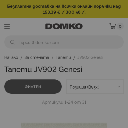
Безплатна доставка на всички онлайн поръчки над
153.39 € / 300 лв /.
0
Моята ко
Начало
За стената
Тапети
JV902 Genesi
Тапети JV902 Genesi
ФИЛТРИ
Артикули
1
-
24
от
31