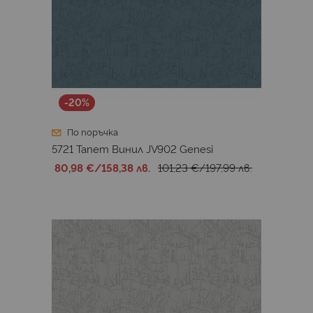
-20%
По поръчка
5721 Тапет Винил JV902 Genesi
80,98 €
/
158,38 лв.
101,23 €
/
197,99 лв.