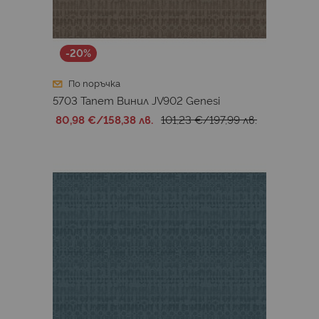
-20%
По поръчка
5703 Тапет Винил JV902 Genesi
80,98 €
/
158,38 лв.
101,23 €
/
197,99 лв.