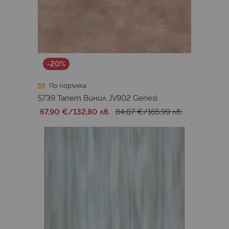
-20%
По поръчка
5739 Тапет Винил JV902 Genesi
67,90 €
/
132,80 лв.
84,87 €
/
165,99 лв.