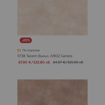
-20%
По поръчка
5738 Тапет Винил JV902 Genesi
67,90 €
/
132,80 лв.
84,87 €
/
165,99 лв.