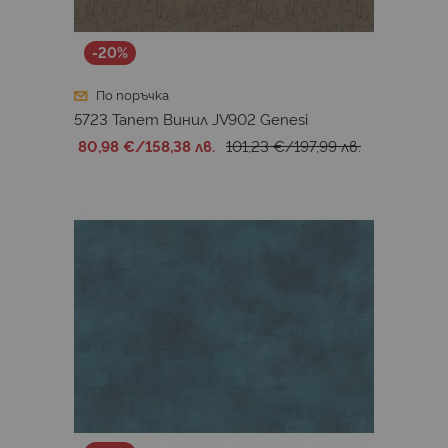
-20%
По поръчка
5723 Тапет Винил JV902 Genesi
80,98 €
/
158,38 лв.
101,23 €
/
197,99 лв.