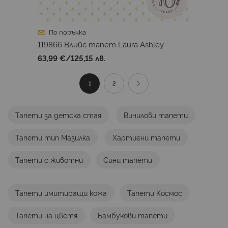
По поръчка
119866 Влийс тапет Laura Ashley
63,99 €
/
125,15 лв.
Страница
В
Страница
Страница
Продължи
1
2
момента
Тапети за детска стая
Винилови тапети
четете
Тапети тип Мазилка
Хартиени тапети
страница
Тапети с животни
Сини тапети
Тапети имитиращи кожа
Тапети Космос
Тапети на цветя
Бамбукови тапети