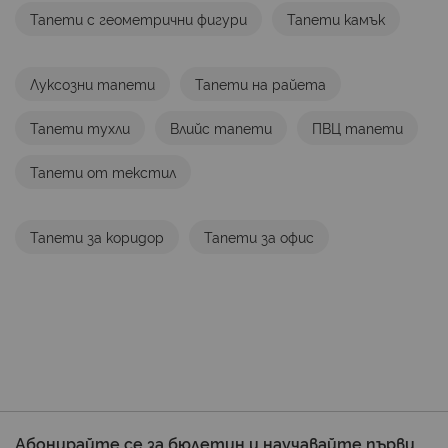
Тапети с геометрични фигури
Тапети камък
Луксозни тапети
Тапети на райета
Тапети тухли
Влийс тапети
ПВЦ тапети
Тапети от текстил
Тапети за коридор
Тапети за офис
Абонирайте се за бюлетин и научавайте първи