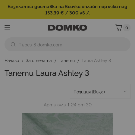
Безплатна доставка на всички онлайн поръчки над
153.39 € / 300 лв /.
0
Моята ко
Начало
За стената
Тапети
Laura Ashley 3
Тапети Laura Ashley 3
Артикули
1
-
24
от
30