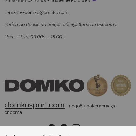
E-mail:
e-domko@domko.com
Работно време на отдел обслужване на клиенти:
Пон. - Пет. 09:00ч. - 18:00ч.
domkosport.com
 - подови покрития за 
спорта
Последвайте ни: