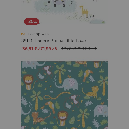
-20%
По поръчка
38114-1Тапет Винил Little Love
36,81 €
/
71,99 лв.
46,01 €
/
89,99 лв.