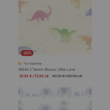
-20%
По поръчка
38146-1 Тапет Винил Little Love
36,81 €
/
71,99 лв.
46,01 €
/
89,99 лв.