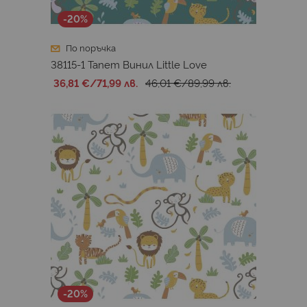
-20%
По поръчка
38115-1 Тапет Винил Little Love
36,81 €
/
71,99 лв.
46,01 €
/
89,99 лв.
-20%