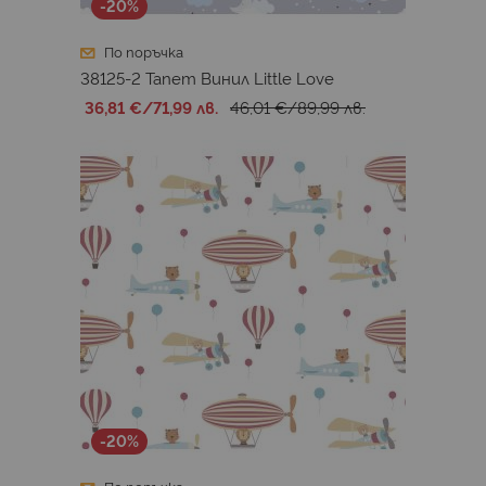
-20%
По поръчка
38125-2 Тапет Винил Little Love
36,81 €
/
71,99 лв.
46,01 €
/
89,99 лв.
-20%