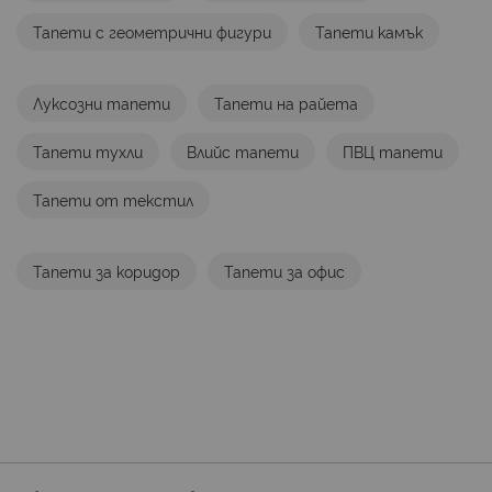
Тапети с геометрични фигури
Тапети камък
Луксозни тапети
Тапети на райета
Тапети тухли
Влийс тапети
ПВЦ тапети
Тапети от текстил
Тапети за коридор
Тапети за офис