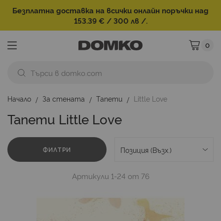
Безплатна доставка на всички онлайн поръчки над
153.39 € / 300 лв /.
0
Моята ко
Начало
За стената
Тапети
Little Love
Тапети Little Love
ФИЛТРИ
Артикули
1
-
24
от
76