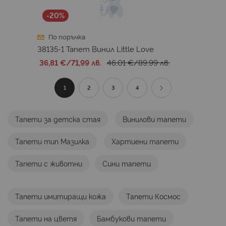
-20%
По поръчка
38135-1 Тапет Винил Little Love
36,81 €
/
71,99 лв.
46,01 €
/
89,99 лв.
Страница
В
Страница
Страница
Страница
Страница
Продължи
1
2
3
4
момента
Тапети за детска стая
Винилови тапети
четете
Тапети тип Мазилка
Хартиени тапети
страница
Тапети с животни
Сини тапети
Тапети имитиращи кожа
Тапети Космос
Тапети на цветя
Бамбукови тапети