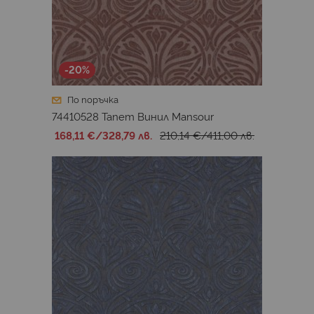
-20%
По поръчка
74410528 Тапет Винил Mansour
168,11 €
/
328,79 лв.
210,14 €
/
411,00 лв.