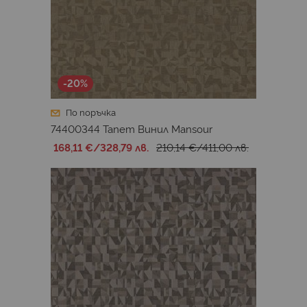
-20%
По поръчка
74400344 Тапет Винил Mansour
168,11 €
/
328,79 лв.
210,14 €
/
411,00 лв.