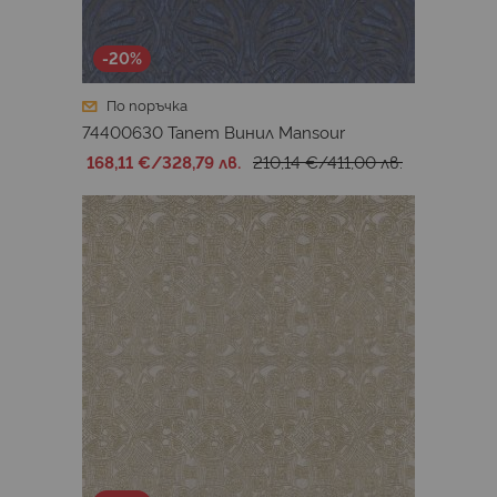
-20%
По поръчка
74400630 Тапет Винил Mansour
168,11 €
/
328,79 лв.
210,14 €
/
411,00 лв.