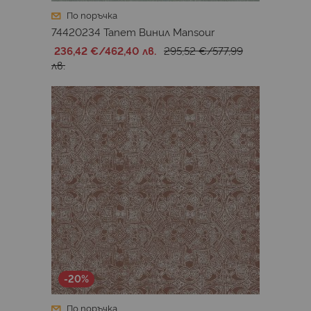
По поръчка
74420234 Тапет Винил Mansour
236,42 €
/
462,40 лв.
295,52 €
/
577,99
лв.
-20%
По поръчка