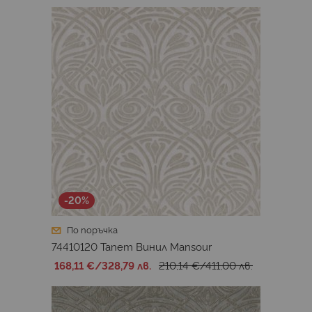
-20%
По поръчка
74410120 Тапет Винил Mansour
168,11 €
/
328,79 лв.
210,14 €
/
411,00 лв.