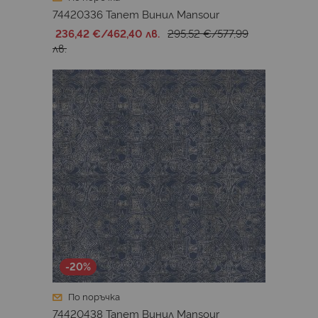
74420336 Тапет Винил Mansour
236,42 €
/
462,40 лв.
295,52 €
/
577,99
лв.
-20%
По поръчка
74420438 Тапет Винил Mansour