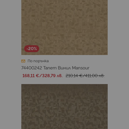
-20%
По поръчка
74400242 Тапет Винил Mansour
168,11 €
/
328,79 лв.
210,14 €
/
411,00 лв.