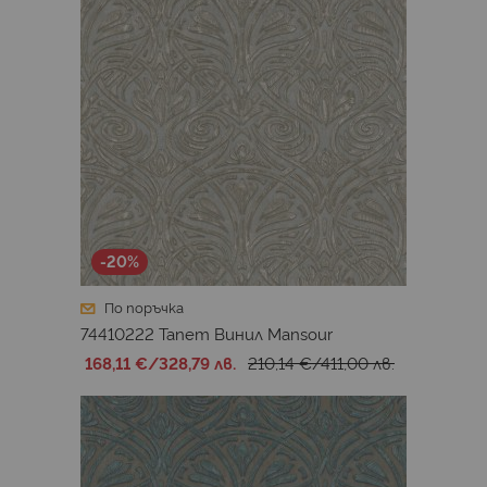
-20%
По поръчка
74410222 Тапет Винил Mansour
168,11 €
/
328,79 лв.
210,14 €
/
411,00 лв.