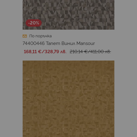
-20%
По поръчка
74400446 Тапет Винил Mansour
168,11 €
/
328,79 лв.
210,14 €
/
411,00 лв.