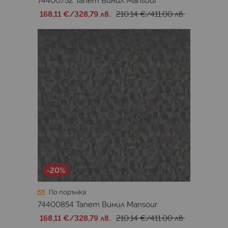
168,11 €
/
328,79 лв.
210,14 €
/
411,00 лв.
-20%
По поръчка
74400854 Тапет Винил Mansour
168,11 €
/
328,79 лв.
210,14 €
/
411,00 лв.