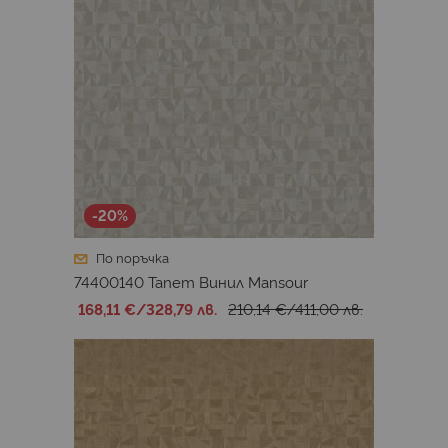
-20%
По поръчка
74400140 Тапет Винил Mansour
168,11 €
/
328,79 лв.
210,14 €
/
411,00 лв.