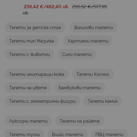
236,42 €
/
462,40 лв.
295,52 €
/
577,99
лв.
Тапети за детска стая
Винилови тапети
Тапети тип Мазилка
Хартиени тапети
Тапети с животни
Сини тапети
Тапети имитиращи кожа
Тапети Космос
Тапети на цветя
Бамбукови тапети
Тапети с геометрични фигури
Тапети камък
Луксозни тапети
Тапети на райета
Тапети тухли
Влийс тапети
ПВЦ тапети