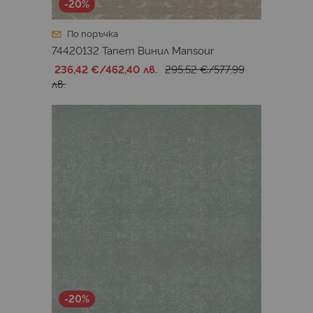
-20%
По поръчка
74420132 Тапет Винил Mansour
236,42 €
/
462,40 лв.
295,52 €
/
577,99
лв.
-20%