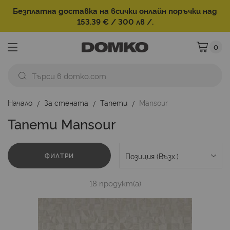
Безплатна доставка на всички онлайн поръчки над
153.39 € / 300 лв /.
0
Моята ко
Начало
За стената
Тапети
Mansour
Тапети Mansour
ФИЛТРИ
18
продукт(а)