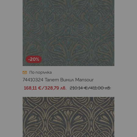
-20%
По поръчка
74410324 Тапет Винил Mansour
168,11 €
/
328,79 лв.
210,14 €
/
411,00 лв.