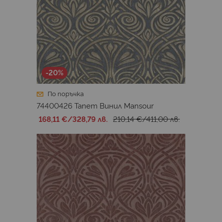
-20%
По поръчка
74400426 Тапет Винил Mansour
168,11 €
/
328,79 лв.
210,14 €
/
411,00 лв.