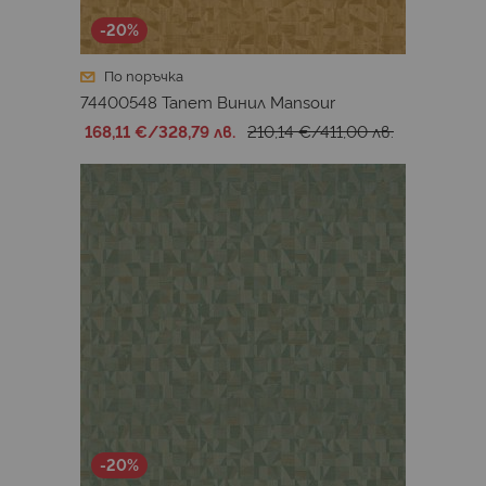
-20%
По поръчка
74400548 Тапет Винил Mansour
168,11 €
/
328,79 лв.
210,14 €
/
411,00 лв.
-20%