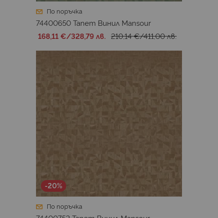
По поръчка
74400650 Тапет Винил Mansour
168,11 €
/
328,79 лв.
210,14 €
/
411,00 лв.
-20%
По поръчка
74400752 Тапет Винил Mansour