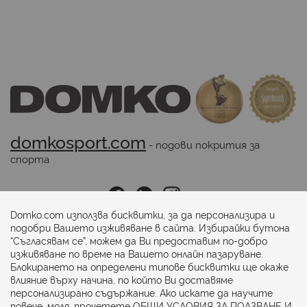
domkosport.com
 - подови покрития за 
спорта
Последвайте ни:
Domko.com използва бисквитки, за да персонализира и
подобри Вашето изживяване в сайта. Избирайки бутона
“Съгласявам се”, можем да Ви предоставим по-добро
Начини на плащане:
изживяване по време на Вашето онлайн пазаруване.
Блокирането на определени типове бисквитки ще окаже
влияние върху начина, по който Ви доставяме
персонализирано съдържание. Ако искате да научите
повече, моля, прочетете
ОБЩИ УСЛОВИЯ ЗА ПОЛЗВАНЕ И