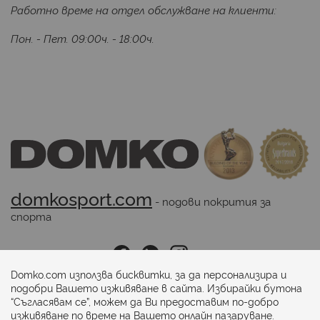
Работно време на отдел обслужване на клиенти:
Пон. - Пет. 09:00ч. - 18:00ч.
domkosport.com
 - подови покрития за 
спорта
Последвайте ни:
Domko.com използва бисквитки, за да персонализира и
подобри Вашето изживяване в сайта. Избирайки бутона
“Съгласявам се”, можем да Ви предоставим по-добро
Начини на плащане:
изживяване по време на Вашето онлайн пазаруване.