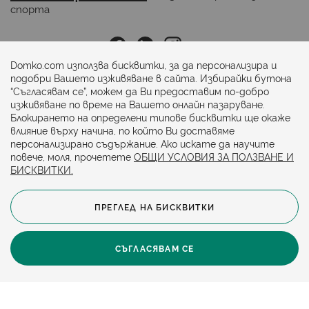
спорта
Последвайте ни:
Domko.com използва бисквитки, за да персонализира и
подобри Вашето изживяване в сайта. Избирайки бутона
“Съгласявам се”, можем да Ви предоставим по-добро
Начини на плащане:
изживяване по време на Вашето онлайн пазаруване.
Блокирането на определени типове бисквитки ще окаже
влияние върху начина, по който Ви доставяме
персонализирано съдържание. Ако искате да научите
повече, моля, прочетете
ОБЩИ УСЛОВИЯ ЗА ПОЛЗВАНЕ И
БИСКВИТКИ.
ПРЕГЛЕД НА БИСКВИТКИ
© 2024. Всички права запазени.
Общи условия
Политика за бисквитки
СЪГЛАСЯВАМ СЕ
Защита на личните данни
Карта на сайта
Политика за достъпност
Онлайн магазин от