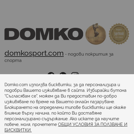
domkosport.com
 - подови покрития за 
спорта
Последвайте ни:
Domko.com използва бисквитки, за да персонализира и
подобри Вашето изживяване в сайта. Избирайки бутона
“Съгласявам се”, можем да Ви предоставим по-добро
Начини на плащане:
изживяване по време на Вашето онлайн пазаруване.
Блокирането на определени типове бисквитки ще окаже
влияние върху начина, по който Ви доставяме
персонализирано съдържание. Ако искате да научите
повече, моля, прочетете
ОБЩИ УСЛОВИЯ ЗА ПОЛЗВАНЕ И
БИСКВИТКИ.