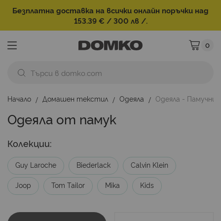
Безплатна доставка на всички онлайн поръчки над
153.39 € / 300 лв /.
0
Моята ко
Начало
Домашен текстил
Одеяла
Одеяла - Памучни
Одеяла от памук
Колекции:
Guy Laroche
Biederlack
Calvin Klein
Joop
Tom Tailor
Mika
Kids