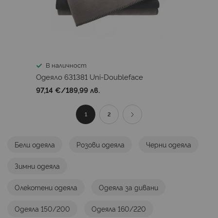
В наличност
Одеяло 631381 Uni-Doubleface
97,14 €
/
189,99 лв.
Страница
В
Страница
Страница
Продължи
1
2
момента
Бели одеяла
Розови одеяла
Черни одеяла
четете
Зимни одеяла
страница
Олекотени одеяла
Одеяла за дивани
Одеяла 150/200
Одеяла 160/220