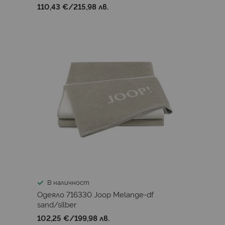
110,43 €
/
215,98 лв.
В наличност
Одеяло 716330 Joop Melange-df
sand/silber
102,25 €
/
199,98 лв.