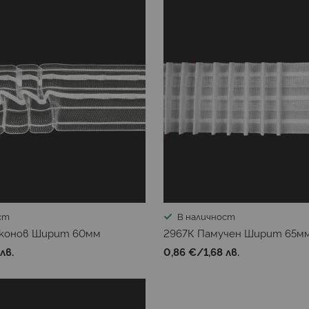
ст
В наличност
иконов Ширит 60мм
2967К Памучен Ширит 65м
 лв.
0,86 €
/
1,68 лв.