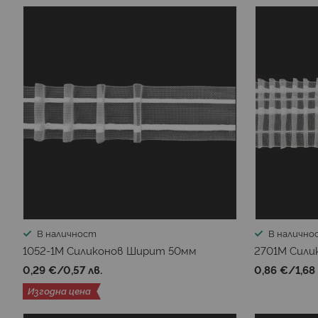
В наличност
В налично
1052-1М Силиконов Ширит 50мм
2701М Сил
0,29 €
/
0,57 лв.
0,86 €
/
1,68
Изгодна цена