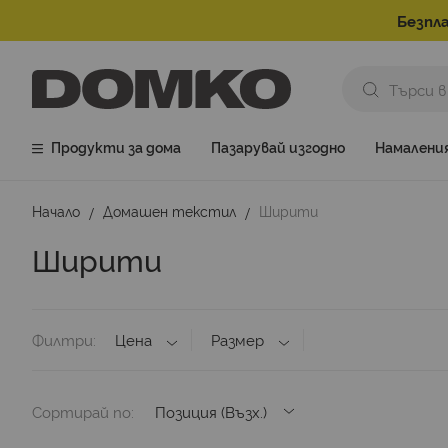
Безпла
Продукти за дома
Пазарувай изгодно
Намалени
Начало
Домашен текстил
Ширити
Ширити
Филтри
Цена
Размер
Сортирай по