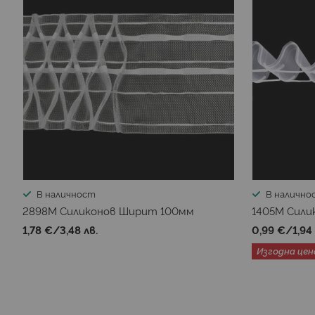
В наличност
В налично
2898М Силиконов Ширит 100мм
1405М Сили
1,78 €
/
3,48 лв.
0,99 €
/
1,94
Изгодна цен