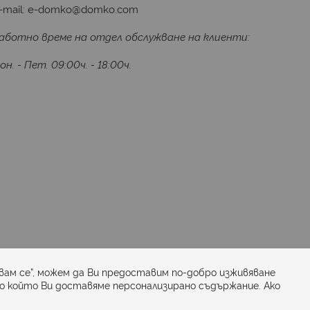
-mail:
e-domko@domko.com
аботно време на отдел обслужване на клиенти:
он. - Пет. 09:00ч. - 18:00ч.
Последвайте ни:
вам се”, можем да Ви предоставим по-добро изживяване
по който Ви доставяме персонализирано съдържание. Ако