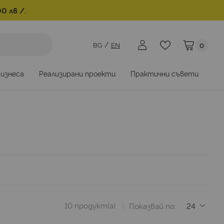
0 лв /.
BG
EN
0
Моята коли
бизнеса
Реализирани проекти
Практични съвети
10
продукт(а)
Показвай по