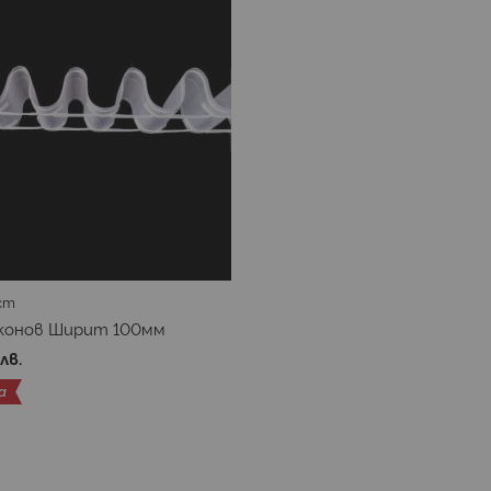
ст
конов Ширит 100мм
 лв.
а