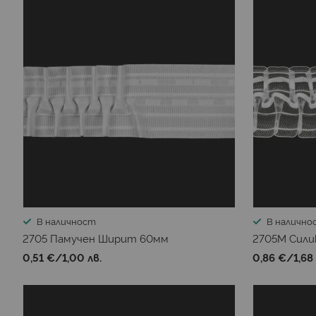
В наличност
В налично
2705 Памучен Ширит 60мм
2705М Сил
0,51 €
/
1,00 лв.
0,86 €
/
1,68