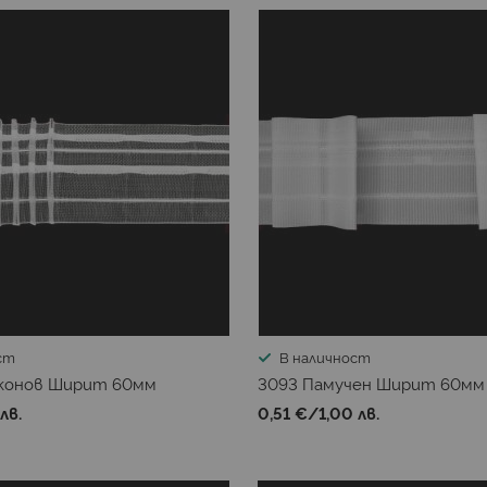
ст
В наличност
иконов Ширит 60мм
3093 Памучен Ширит 60мм
 лв.
0,51 €
/
1,00 лв.