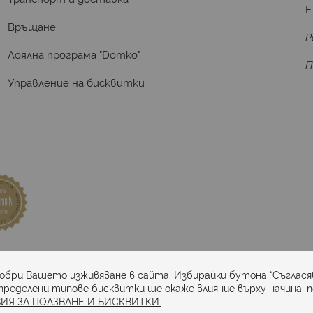
E
Връщане
Р
Лоялна програма "Domko"
П
Управление на бисквитки
та
добри Вашето изживяване в сайта. Избирайки бутона “Съглася
пределени типове бисквитки ще окаже влияние върху начина, 
ИЯ ЗА ПОЛЗВАНЕ И БИСКВИТКИ.