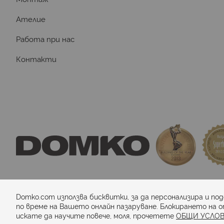
Ателие
Работа при нас
Контакти
domkosport.com
 - подови покрития за спор
Domko.com използва бисквитки, за да персонализира и по
по време на Вашето онлайн пазаруване. Блокирането на о
искате да научите повече, моля, прочетете
ОБЩИ УСЛОВ