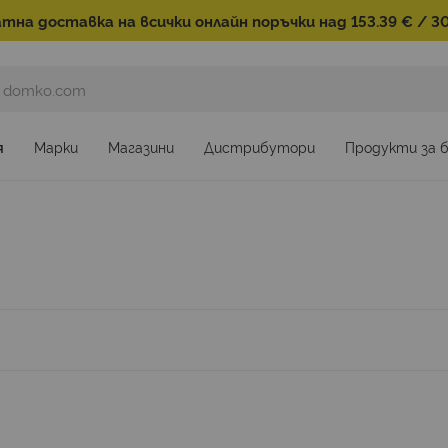
тна доставка на всички онлайн поръчки над 153.39 € / 30
я
Марки
Магазини
Дистрибутори
Продукти за 