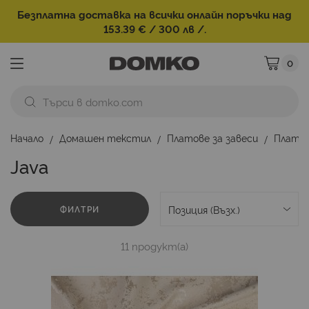
Безплатна доставка на всички онлайн поръчки над
153.39 € / 300 лв /.
0
Моята ко
Начало
Домашен текстил
Платове за завеси
Плат з
Java
ФИЛТРИ
11
продукт(а)