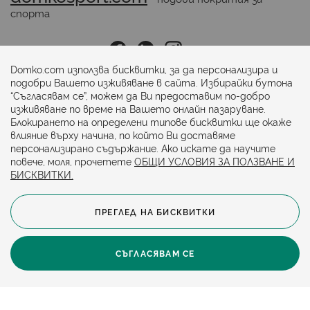
спорта
Последвайте ни:
Domko.com използва бисквитки, за да персонализира и
подобри Вашето изживяване в сайта. Избирайки бутона
“Съгласявам се”, можем да Ви предоставим по-добро
Начини на плащане:
изживяване по време на Вашето онлайн пазаруване.
Блокирането на определени типове бисквитки ще окаже
влияние върху начина, по който Ви доставяме
персонализирано съдържание. Ако искате да научите
повече, моля, прочетете
ОБЩИ УСЛОВИЯ ЗА ПОЛЗВАНЕ И
БИСКВИТКИ.
ПРЕГЛЕД НА БИСКВИТКИ
© 2024. Всички права запазени.
Общи условия
Политика за бисквитки
СЪГЛАСЯВАМ СЕ
Защита на личните данни
Карта на сайта
Политика за достъпност
Онлайн магазин от