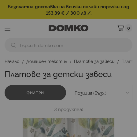
Безплатна доставка на всички онлайн поръчки над
153.39 € / 300 лв /.
0
Моята ко
Начало
Домашен текстил
Платове за завеси
Платов
Платове за детски завеси
ФИЛТРИ
3
продукт(а)