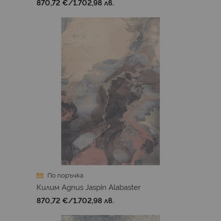
870,72 €
/
1.702,98 лв.
По поръчка
Килим Agnus Jaspin Alabaster
870,72 €
/
1.702,98 лв.