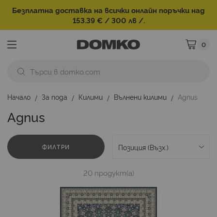
Безплатна доставка на всички онлайн поръчки над
153.39 € / 300 лв /.
0
Моята ко
Начало
За пода
Килими
Вълнени килими
Agnus
Agnus
ФИЛТРИ
20
продукт(а)