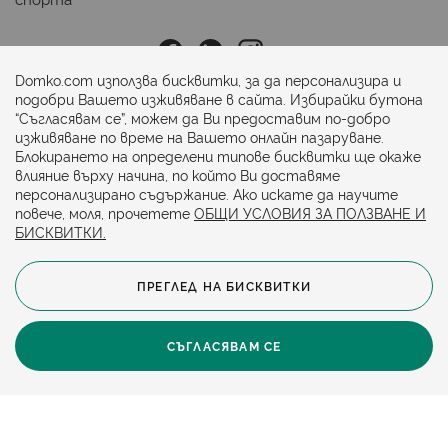
Последвайте ни:
Domko.com използва бисквитки, за да персонализира и
подобри Вашето изживяване в сайта. Избирайки бутона
“Съгласявам се”, можем да Ви предоставим по-добро
Начини на плащане:
изживяване по време на Вашето онлайн пазаруване.
Блокирането на определени типове бисквитки ще окаже
влияние върху начина, по който Ви доставяме
персонализирано съдържание. Ако искате да научите
повече, моля, прочетете
ОБЩИ УСЛОВИЯ ЗА ПОЛЗВАНЕ И
БИСКВИТКИ.
ПРЕГЛЕД НА БИСКВИТКИ
© 2024. Всички права запазени.
Общи условия
Политика за бисквитки
СЪГЛАСЯВАМ СЕ
Защита на личните данни
Карта на сайта
Политика за достъпност
Онлайн магазин от